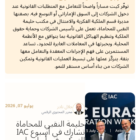
توفّر كيت مساراً واضحاً للتعامل مع المتطلبات القانونية عند
دخول الشركات إلى السوق الإماراتي أو التوسع فيه. بصفتها
مديرة قسم الملكية الفكرية والامتثال في مكتب حليمة
النقبي للمحاماة، تعمل على تأسيس الشركات وحماية حقوق
الملكية وتنظيم الهياكل القانونية بما يتوافق مع الأنظمة
المحلية. وبخبرتها في المعاملات العابرة للحدود، تساعد
المستثمرين على فهم الإجراءات المعقدة والتعامل معها
بثقة. يتركّز عملها على تبسيط العمليات القانونية وتمكين
الشركات من بناء أساس مستقر للنمو.
يوليو 07, 2026
جلال نادر
محرر المحتوى الرقمي
حليمة النقبي للمحاماة
تشارك في أسبوع IAC