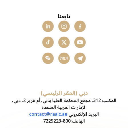
تابعنا
小红书
دبي (المقر الرئيسي)
المكتب 312، مجمع المحكمة العليا بدبي، أم هرير 2، دبي،
الإمارات العربية المتحدة
البريد الإلكتروني
:
contact@raalc.ae
الهاتف
:
800-7225223