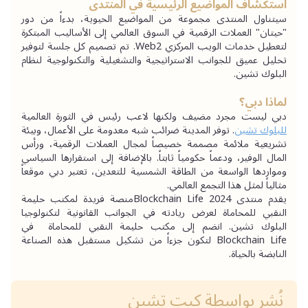
استكشاف المواضيع الرئيسية في المنتدى
سيتناول المنتدى مجموعة من المواضيع الحيوية، بدءاً من دور 
"حيتان" العملات الرقمية في السوق العالمي إلى الأساليب المبتكرة 
لتعطيل خدمات الويب المركزي Web2. تم تصميم كل جلسة لتوفير 
تحليل عميق للجوانب الاستراتيجية والتشغيلية والتكنولوجية لنظام 
البلوك تشين.
لماذا دبي؟
دبي ليست مجرد مضيف ولكنها لاعب رئيس في الثورة العالمية 
للبلوك تشين
. توفر المدينة ضرائب شبه معدومة على الأعمال، وبيئة 
تشريعية ملائمة مصممة خصيصاً لمجال العملات الرقمية، ورأس 
المال الوفير، ودعماً حكومياً ثابتاً. بالإضافة إلى استقرارها السياسي 
ومواردها الواسعة من الطاقة الشمسية للتعدين، تعتبر دبي موقعاً 
مثالياً لمثل هذا التجمع العالمي.
يقدم منتدى Blockchain Life 2024منصة فريدة لمكتب حليمة 
النقبي للمحاماة لعرض ريادته في الجوانب القانونية لتكنولوجيا 
البلوك تشين. انضم إلى مكتب حليمة النقبي للمحاماة  في 
Blockchain Life لتكون جزءاً من تشكيل مستقبل هذه الصناعة 
النابضة بالحياة.
نُشر بواسطة
كيت تشين