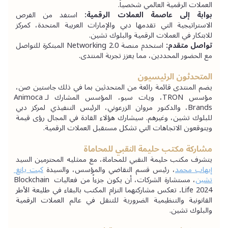
العملات الرقمية العالمي شخصياً.
بوابة إلى عاصمة العملات الرقمية:
 استفد من الفرص 
الاستراتيجية التي تقدمها دبي والإمارات العربية المتحدة، كمركز 
للابتكار في العملات الرقمية والبلوك تشين.
تواصل متقدم:
 استخدم منصة Networking 2.0 المبتكرة للتواصل 
مع الحضور المحددين، مما يعزز تجربة المنتدى.
المتحدثون الرئيسيون
يضم المنتدى قائمة رائعة من المتحدثين بما في ذلك جاستين صن، 
مؤسس TRON، ويات سيو، المؤسس المشارك لـAnimoca 
Brands، والدكتور مروان الزرعوني، الرئيس التنفيذي لمركز دبي 
للبلوك تشين، وغيرهم. سيشارك هؤلاء القادة في المجال رؤى قيمة 
ويتوقعون الاتجاهات التي تشكل مستقبل العملات الرقمية.
مشاركة مكتب حليمة النقبي للمحاماة
يتشرف مكتب حليمة النقبي للمحاماة، مع ممثليه المحترمين السيد 
إيهاب محمد
، رئيس قسم التقاضي والمؤسس، والسيدة 
كيت يانغ 
تشين
، مستشارة الشركات، أن يكون جزءاً من فعاليات Blockchain 
Life 2024
.
 تعكس مشاركتهما التزام المكتب بالبقاء في طليعة الأطر 
القانونية والتنظيمية الضرورية للتنقل في عالم العملات الرقمية 
والبلوك تشين.