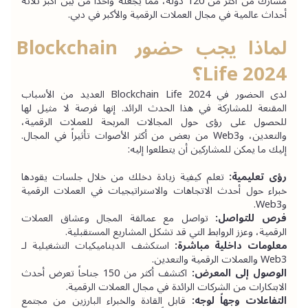
مشارك من أكثر من 120 دولة، مما يجعله واحداً من بين أكبر ثلاثة 
أحداث عالمية في مجال العملات الرقمية والأكبر في دبي.
لماذا يجب حضور Blockchain 
Life 2024؟
لدى الحضور في Blockchain Life 2024 العديد من الأسباب 
المقنعة للمشاركة في هذا الحدث الرائد. إنها فرصة لا مثيل لها 
للحصول على رؤى حول المجالات المربحة للعملات الرقمية، 
والتعدين، وWeb3 من بعض من أكثر الأصوات تأثيراً في المجال. 
إليك ما يمكن للمشاركين أن يتطلعوا إليه:
رؤى تعليمية:
 تعلم كيفية زيادة دخلك من خلال جلسات يقودها 
خبراء حول أحدث الاتجاهات والاستراتيجيات في العملات الرقمية 
وWeb3.
فرص للتواصل:
 تواصل مع عمالقة المجال وعشاق العملات 
الرقمية، وعزز الروابط التي قد تشكل المشاريع المستقبلية.
معلومات داخلية مباشرة:
 استكشف الديناميكيات التشغيلية لـ 
Web3 والعملات الرقمية والتعدين.
الوصول إلى المعرض:
 اكتشف أكثر من 150 جناحاً تعرض أحدث 
الابتكارات من الشركات الرائدة في مجال العملات الرقمية.
التفاعلات وجهاً لوجه:
 قابل القادة والخبراء البارزين من مجتمع 