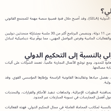
لي؟
يُنظَّم أسبوع جنيف القانوني الدولي من قبل جمعية جنيف القانونية الدولية (GILA)، وقد أصبح خلال فترة قصيرة منصة مهمة للمجتمع القانوني 
ومن المتوقع أن يجمع إصدار 2026 ما يقارب 400 مشارك من أكثر من 11 دولة، ويتضمن البرنامج أكثر من 30 جلسة بمشاركة متحدثين دوليين 
وخبراء قانونيين. كما يجمع الحدث بين الجلسات الرئيسية للمؤتمر والفعاليات الجانبية وفرص التواصل المهني، مما يوفّر بيئة ديناميكية لتبادل 
ي بالنسبة إلى التحكيم الدولي
لا يزال التحكيم الدولي يشكّل أداة محورية في تسوية المنازعات العابرة للحدود. ومع توسّع الأعمال التجارية عالمياً، تعتمد الشركات على آليات 
اية مصالحها.
وتُعرف مدينة جنيف منذ فترة طويلة كمركز قانوني دولي مرموق، بفضل حيادها وتقاليدها القانونية الراسخة وإطارها المؤسسي القوي. وقد 
ولية.
إلى جانب ذلك، يُتيح أسبوع جنيف القانوني الدولي فرصة قيّمة لمناقشة التطورات الإجرائية، واتجاهات تنفيذ الأحكام والقرارات، والتحديات 
 حول أفضل الممارسات في تسوية المنازعات عبر الحدود.
كما أن المشاركة في المنتديات القانونية العالمية تُعدّ أمراً أساسياً بالنسبة لمكاتب المحاماة العاملة في مجال التحكيم الدولي. فهذه الفعاليات 