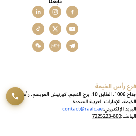
تابعنا
小红书
رع رأس الخيمة
جناح 1006، الطابق 10، برج النعيم، كورنيش القويسم، رأس
لخيمة، الإمارات العربية المتحدة
لبريد الإلكتروني
:
contact@raalc.ae
لهاتف
:
800-7225223