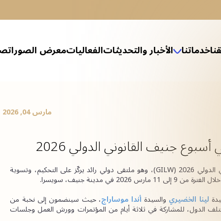
نا
خدماتنا
الأخبار والتحديثات
الفعاليات
معرض الصور
اتصل
التب العدل
ارات القانونية للشركات العائلية
 الخاصة والإرث العائلي
ثيل القانوني في إجراءات الإفلاس
 وحل النزاعات
الهيكلة والإفلاس
 صندوق ائتماني في مركز دبي المالي العالمي
ة في قوانين الإفلاس في البر الرئيسي والمناطق الحرة
وق أبوظبي العالمي (ADGM)
نطقة جبل علي الحرة (JAFZA)
كز دبي المالي العالمي (DIFC)
الخدمات المصرفية والمالية
الخدمات الضريبية
تأسيس الشركات
الشؤون المالية والمحاسبية
المعلومات والتكنولوجيا
مارس 04, 2026
بوع جنيف القانوني الدولي 2026
سيشارك مكتب حليمة النقبي للمحاماة في أسبوع جنيف القانوني الدولي 2026 (GILW)، وهو ملتقى دولي رائد يركّز على التحكيم، وتسوية 
في مدينة جنيف، سويسرا.
دة 
لينا الخضيري
والسيدة
أندا موساراج
، حيث سينضمون إلى نخبة من 
القانونيين، والمستشارين القانونيين الداخليين، والمحكمين من مختلف الدول، للمشاركة في ثلاثة أيام من المؤتمرات وورش العمل وجلسات 