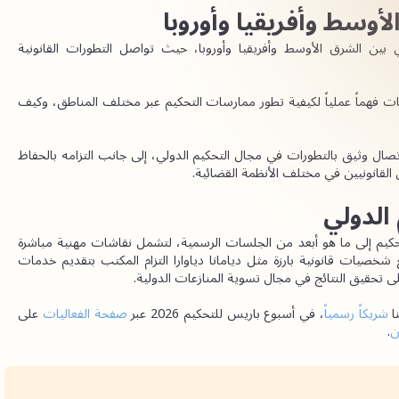
لأوسط وأفريقيا وأوروبا
سلّط النقاش الضوء على الأهمية الاستراتيجية للتكامل القانوني بين الشرق الأوسط وأفريقيا وأوروبا، حيث تواصل التطورات القانونية 
وبالنسبة إلى مكتب حليمة النقبي للمحاماة، توفّر مثل هذه النقاشات فهماً عملياً لكيفية تطور ممارسات التحكيم عبر مختلف المناطق، وكيف 
كما تعكس هذه اللقاءات حرص المكتب المستمر على البقاء على اتصال وثيق بالتطورات في مجال التحكيم الدولي، إلى جانب التزامه بالحفاظ 
 القانونيين في مختلف الأنظمة القضائية.
 الدولي
تمتد مشاركة مكتب حليمة النقبي للمحاماة في أسبوع باريس للتحكيم إلى ما هو أبعد من الجلسات الرسمية، لتشمل نقاشات مهنية مباشرة 
. ويعكس التفاعل مع شخصيات قانونية بارزة مثل ديامانا دياوارا التزام المكتب بتقديم خدمات 
على تحقيق النتائج في مجال تسوية المنازعات الدولية.
 
شريكاً رسمياً
، في أسبوع باريس للتحكيم 2026 عبر 
صفحة الفعاليات
 على
ن
.