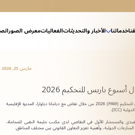
نا
خدماتنا
الأخبار والتحديثات
الفعاليات
معرض الصور
اتصل
التب العدل
ارات القانونية للشركات العائلية
 الخاصة والإرث العائلي
ثيل القانوني في إجراءات الإفلاس
 وحل النزاعات
الهيكلة والإفلاس
 صندوق ائتماني في مركز دبي المالي العالمي
ة في قوانين الإفلاس في البر الرئيسي والمناطق الحرة
وق أبوظبي العالمي (ADGM)
نطقة جبل علي الحرة (JAFZA)
كز دبي المالي العالمي (DIFC)
الخدمات المصرفية والمالية
الخدمات الضريبية
تأسيس الشركات
الشؤون المالية والمحاسبية
المعلومات والتكنولوجيا
مارس 25, 2026
سبوع باريس للتحكيم 2026
يواصل ممكتب حليمة النقبي للمحاماة حضوره خلال أسبوع باريس للتحكيم (PAW) 2026 من خلال نقاش مع ديامانا دياوارا، المديرة الإقليمية 
ية (ICC).
، الرئيس التنفيذي والمستشار الأول في التقاضي لدى مكتب حليمة النقبي للمحاماة، 
لمنازعات الدولية، وأهمية تعزيز التعاون القانوني بين مختلف المناطق.