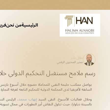
الرئيسية
من نحن
فريق
الامتثال لمكافحة غسل الأموال (AML)
التحقيق القانوني وإجراءات العناية الواجبة
التقاضي وتنفيذ حقوق الملكية الفكرية
الخدمات القانونية والمالية للملكية الفكرية (IP) للأفراد
خدمات التوظيف والعمل
التحقيق والدعم القانوني
علاقات الموظفين وتسوية المنازعات
خدمات الشركات
الخدمات القانونية للعقارات
مراجعة واستشارات الحوكمة المؤسسية
الامتثال لخصوصية البيانات وأمن المعلومات
الخدمات التنظيمية والامتثالية
الصحة والسلامة المهنية (OHS)
الخدمات القانونية المتعلقة بالتوظيف والعمل للشركات
خدمات الك
الاستش
تخطيط الثروات
التم
التقاضي
إعادة 
تأسيس
الخبر
س
م
مر
جلال نادر
محرر المحتوى الرقمي
رسم ملامح مستقبل التحكيم الدولي خلال أ
السابقة لأفريقيا لدى المحكمة الدولية للتحكيم التابعة لغرفة التجارة الدول
وخلال فعاليات الأسبوع، التقى السيد 
إيهاب محمد
بالسيدة دياوارا، حيث تناول النقاش أبرز التطورات في مجال تسوية ا