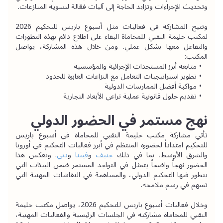
وتحديث الإجراءات وتزايد الحاجة إلى آليات فعّالة لتسوية المنازعات.
وتتيح المشاركة في فعاليات مثل أسبوع باريس للتحكيم 2026 
لمكتب حليمة النقبي للمحاماة البقاء على اطلاع دائم بهذه التطورات 
والتفاعل معها بشكل عملي. ومن خلال هذه المشاركة، يواصل 
المكتب:
متابعة أبرز المستجدات الإجرائية والمؤسسية
تطوير استراتيجيات التعامل مع النزاعات العابرة للحدود
مواكبة أفضل الممارسات الدولية
تقديم حلول قانونية عملية تراعي الأبعاد التجارية
نهج مستمر في الحضور الدولي
تأتي مشاركة مكتب حليمة النقبي للمحاماة في أسبوع باريس 
للتحكيم امتداداً لحضوره المنتظم في أبرز فعاليات التحكيم في أوروبا 
والشرق الأوسط، بما في ذلك 
جنيف
و
فيينا
 و
دبي
. ويعكس هذا 
الحضور نهجاً واضحاً يتمثل في التواجد المستمر ضمن البيئات التي 
يتطور فيها التحكيم الدولي، والمساهمة في النقاشات المهنية التي 
تسهم في رسم ملامحه.
وخلال فعاليات أسبوع باريس للتحكيم 2026، يواصل مكتب حليمة 
النقبي للمحاماة مشاركته في الجلسات الرئيسية والفعاليات المهنية، 