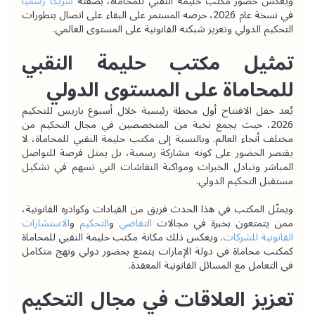
ويعكس حضور مكتب حليمة النقبي للمحاماة، بصفته 
شريكاً رسمياً
في نسخة عام 2026، حرصه المستمر على البقاء على اتصال بتطورات 
التحكيم الدولي وتعزيز شبكته القانونية على المستوى العالمي.
تمثيل مكتب حليمة النقبي 
للمحاماة على المستوى الدولي
يُعد حفل الافتتاح أول محطة رئيسية خلال أسبوع باريس للتحكيم 
2026، حيث يجمع نخبة من المتخصصين في مجال التحكيم من 
مختلف أنحاء العالم. وبالنسبة إلى مكتب حليمة النقبي للمحاماة، لا 
يقتصر الحضور على كونه مشاركة رسمية، بل يمثل فرصة للتواصل 
المباشر وتبادل الخبرات ومواكبة النقاشات التي تسهم في تشكيل 
مستقبل التحكيم الدولي.
ويمثّل المكتب في هذا الحدث فريق من القيادات وكوادره القانونية، 
ممن يتمتعون بخبرة في مجالات 
التقاضي
و
التحكيم
 و
الاستشارات 
القانونية للشركات
. ويعكس ذلك مكانة مكتب حليمة النقبي للمحاماة 
كمكتب محاماة في دولة الإمارات يتمتع بحضور دولي ونهج متكامل 
في التعامل مع المسائل القانونية المعقدة.
تعزيز العلاقات في مجال التحكيم 