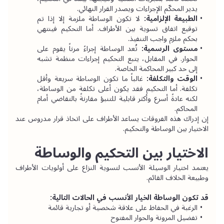
يدير المحكّم الإجراءات ويصدر القرار النهائي.
الطبيعة الإلزامية:
 لا تكون الوساطة ملزمة إلا إذا تم 
توقيع اتفاق تسوية بين الأطراف. أما التحكيم فينتهي 
بحكم ملزم واجب التنفيذ.
مستوى الرسمية:
 تُعد الوساطة إجراءً مرناً يقوم على 
الحوار. في المقابل، يتبع التحكيم إجراءات منظمة تشبه 
إلى حد كبير المحاكمة الخاصة.
الوقت والتكلفة: 
غالباً ما تكون الوساطة سريعة وأقل 
تكلفة. أما التحكيم فقد يكون أعلى تكلفة من الوساطة، 
لكنه عادةً أسرع وأكثر قابلية للتنبؤ مقارنةً بالتقاضي أمام 
المحاكم.
إن إدراك هذه الفروقات يساعد الأطراف على اتخاذ قرار مدروس عند 
الاختيار بين الوساطة والتحكيم.
الاختيار بين التحكيم والوساطة
يعتمد اختيار الوسيلة الأنسب لتسوية النزاع على أولويات الأطراف 
وطبيعة الخلاف القائم.
قد تكون الوساطة الخيار الأنسب في الحالات التالية:
الرغبة في الحفاظ على علاقة شخصية أو تجارية قائمة
تفضيل المرونة والحوار المفتوح