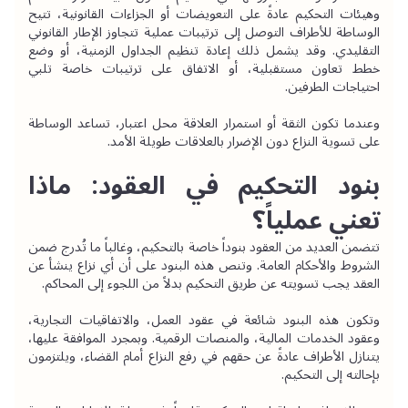
وهيئات التحكيم عادةً على التعويضات أو الجزاءات القانونية، تتيح 
الوساطة للأطراف التوصل إلى ترتيبات عملية تتجاوز الإطار القانوني 
التقليدي. وقد يشمل ذلك إعادة تنظيم الجداول الزمنية، أو وضع 
خطط تعاون مستقبلية، أو الاتفاق على ترتيبات خاصة تلبي 
احتياجات الطرفين.
وعندما تكون الثقة أو استمرار العلاقة محل اعتبار، تساعد الوساطة 
على تسوية النزاع دون الإضرار بالعلاقات طويلة الأمد.
بنود التحكيم في العقود: ماذا 
تعني عملياً؟
تتضمن العديد من العقود بنوداً خاصة بالتحكيم، وغالباً ما تُدرج ضمن 
الشروط والأحكام العامة. وتنص هذه البنود على أن أي نزاع ينشأ عن 
العقد يجب تسويته عن طريق التحكيم بدلاً من اللجوء إلى المحاكم.
وتكون هذه البنود شائعة في عقود العمل، والاتفاقيات التجارية، 
وعقود الخدمات المالية، والمنصات الرقمية. وبمجرد الموافقة عليها، 
يتنازل الأطراف عادةً عن حقهم في رفع النزاع أمام القضاء، ويلتزمون 
بإحالته إلى التحكيم.