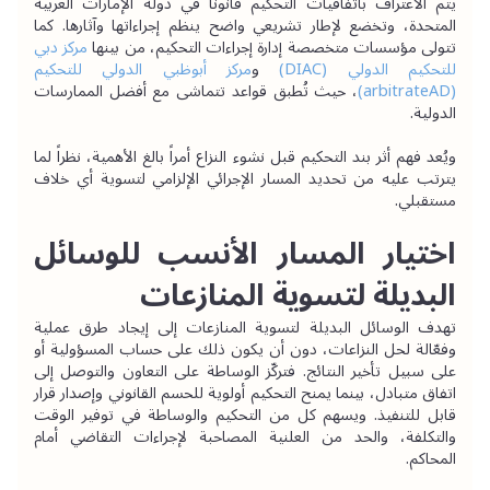
يتم الاعتراف باتفاقيات التحكيم قانوناً في دولة الإمارات العربية 
المتحدة، وتخضع لإطار تشريعي واضح ينظم إجراءاتها وآثارها. كما 
تتولى مؤسسات متخصصة إدارة إجراءات التحكيم، من بينها 
مركز دبي 
للتحكيم الدولي (DIAC)
 و
مركز أبوظبي الدولي للتحكيم 
(arbitrateAD)
، حيث تُطبق قواعد تتماشى مع أفضل الممارسات 
الدولية.
ويُعد فهم أثر بند التحكيم قبل نشوء النزاع أمراً بالغ الأهمية، نظراً لما 
يترتب عليه من تحديد المسار الإجرائي الإلزامي لتسوية أي خلاف 
مستقبلي.
اختيار المسار الأنسب للوسائل 
البديلة لتسوية المنازعات
تهدف الوسائل البديلة لتسوية المنازعات إلى إيجاد طرق عملية 
وفعّالة لحل النزاعات، دون أن يكون ذلك على حساب المسؤولية أو 
على سبيل تأخير النتائج. فتركّز الوساطة على التعاون والتوصل إلى 
اتفاق متبادل، بينما يمنح التحكيم أولوية للحسم القانوني وإصدار قرار 
قابل للتنفيذ. ويسهم كل من التحكيم والوساطة في توفير الوقت 
والتكلفة، والحد من العلنية المصاحبة لإجراءات التقاضي أمام 
المحاكم.