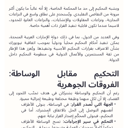
ويشبه التحكيم إلى حد ما المحكمة الخاصة، إلا أنه غالباً ما يكون أكثر 
مرونة من التقاضي التقليدي. ويُستخدم على نطاق واسع في النزاعات 
التجارية، ونزاعات المقاولات والإنشاءات، والنزاعات العابرة للحدود، 
لاسيما عندما تكون قابلية تنفيذ القرار ذات أهمية خاصة.
وفي العديد من الدول، بما في ذلك دولة الإمارات العربية المتحدة، 
يمكن تنفيذ أحكام التحكيم محلياً ودولياً بموجب اتفاقية نيويورك 
بشأن الاعتراف بقرارات التحكيم الأجنبية وتنفيذها. ويُعزز هذا الإطار 
من ثقة المستثمرين والأعمال الدولية في منظومة التحكيم داخل 
الدولة.
التحكيم مقابل الوساطة: 
الفروقات الجوهرية
رغم أن التحكيم والوساطة يشتركان في هدف تجنّب اللجوء إلى 
القضاء، إلا أن لكل منهما وظيفة مختلفة وطبيعة إجرائية مميزة.
الجهة التي تُصدر القرار: 
في الوساطة، يتولى الأطراف 
أنفسهم التوصل إلى الحل بالاتفاق المشترك. أما في 
التحكيم، فيتولى المحكّم إصدار القرار نيابةً عنهم.
التحكم في سير الإجراءات:
 تمنح الوساطة الأطراف 
تحكماً كاملاُ بمجريات العملية ونتيجتها. بينما في التحكيم، 