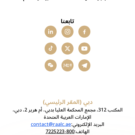
تابعنا
小红书
دبي (المقر الرئيسي)
المكتب 312، مجمع المحكمة العليا بدبي، أم هرير 2، دبي،
الإمارات العربية المتحدة
البريد الإلكتروني
:
contact@raalc.ae
الهاتف
:
800-7225223