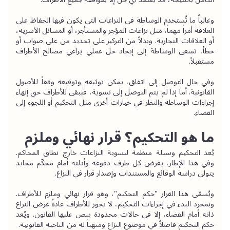
وغالباً ما تُستخدم الوساطة في النزاعات التي يكون فيها الحفاظ على 
العلاقة أمراً مهماً، مثل نزاعات المؤجر والمستأجر، أو المسائل الأسرية، 
أو العلاقات التجارية. وبدلاً من التركيز على تحديد من على صواب أو 
خطأ، تسعى الوساطة إلى إيجاد حل عملي يراعي مصالح الأطراف 
مستقبلاً.
وفي حال التوصل إلى اتفاق، يمكن توثيقه وتوقيعه وفقاً للأصول 
القانونية. أما إذا لم يتم التوصل إلى تسوية، فيبقى للأطراف حق إنهاء 
إجراءات الوساطة والنظر في خيارات أخرى مثل التحكيم أو اللجوء إلى 
القضاء.
ما هو التحكيم؟ قرار نهائي وملزم
يُعد التحكيم وسيلة منظمة لتسوية النزاعات خارج نطاق المحاكم. 
وفي هذا الإطار، يعرض كل طرف دفوعه وأدلته أمام محكّم محايد 
يتولى دراسة الوقائع والمستندات وإصدار قرار في النزاع.
ويُسمّى هذا القرار "حكم التحكيم"، وهو قرار نهائي وملزم للأطراف. 
وبمجرد البدء في إجراءات التحكيم، لا يجوز للأطراف عادةً عرض النزاع 
ذاته أمام القضاء، إلا في حالات محدودة ينص عليها القانون. ويُعد 
حكم التحكيم فاصلاً في موضوع النزاع ومنهياً له من الناحية القانونية.