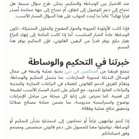
عند الاختيار بين الوساطة والتحكيم، يمكن طرح سؤال بسيط: هل 
تحتاج إلى دعم للوصول إلى اتفاق، أم تحتاج إلى جهة محايدة تُصدر 
قراراً نهائياً؟ غالباً ما يُحدد الجواب على هذا السؤال المسار الأنسب.
فإذا كانت الأولوية للمرونة والحوار المفتوح والحلول المشتركة، تكون 
الوساطة عادةً الخيار المناسب. أما إذا كانت الحاجة إلى إنهاء النزاع 
بقرار ملزم يوفر قدراً من اليقين القانوني، فإن التحكيم يوفر هذا 
الحسم.
خبرتنا في التحكيم والوساطة
يتمتع فريقنا من 
المحكمين في دبي
 بخبرة عملية واسعة في مجال 
الوسائل البديلة لتسوية المنازعات، بما يشمل التحكيم والوساطة. 
ويقدّم الفريق الدعم القانوني للعملاء في النزاعات التجارية والمدنية 
والنزاعات العابرة للحدود، مع التركيز على اختيار المسار الأنسب لطبيعة 
كل قضية. كما نحرص على إدارة كل مرحلة من مراحل الإجراءات 
بوضوح واستراتيجية مدروسة، بما يضمن حماية مصالح عملائنا 
وتحقيق نتائج عملية وفعّالة.
إذا كنتم تواجهون نزاعاً أو تحتاجون إلى استشارة بشأن التحكيم أو 
الوساطة، تواصلوا معنا للحصول على دعم قانوني متخصص ومصمم 
وفق احتياجاتكم.