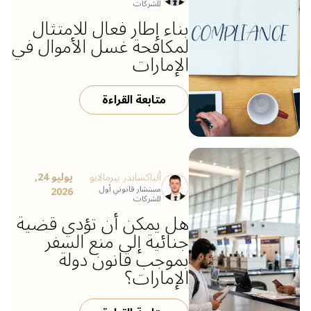
للشركات
بناء إطار فعال للامتثال
لمكافحة غسل الأموال في
الإمارات
متابعة القراءة
ألياكساندر ييرمالايو
يوليو 24,
مستشار قانوني أول
2026
للشركات
هل يمكن أن تؤدي قضية
جنائية إلى منع السفر
بموجب قانون دولة
الإمارات؟