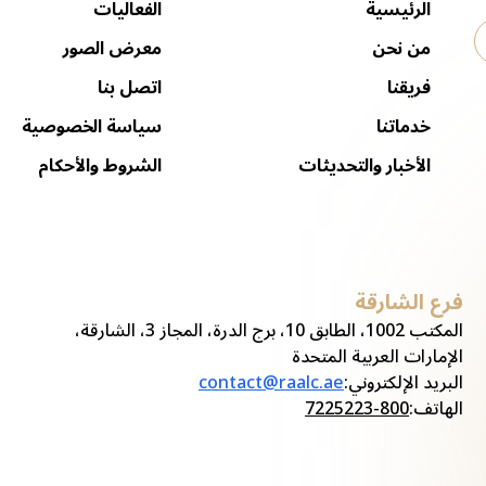
الرئيسية
الفعاليات
من نحن
معرض الصور
فريقنا
اتصل بنا
خدماتنا
سياسة الخصوصية
الأخبار والتحديثات
الشروط والأحكام
فرع الشارقة
ف
المكتب 1002، الطابق 10، برج الدرة، المجاز 3، الشارقة،
الإمارات العربية المتحدة
ا
البريد الإلكتروني
:
contact@raalc.ae
ا
الهاتف
:
800-7225223
ا