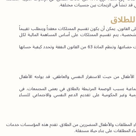
ي قد تنشأ في الزيجات بين جنسيات مختلفة.
للطلاق
 يتم تقسيم الممتلكات بين الزوجين بناءً على القانون. يمكن أن يكون تقسيم الممتلكات معقداً ويتطلب تقييماً 
شاملاً للأصول المشتركة. وفقاً للمادة 76 من قانون الأحوال الشخصية، يتم تقسيم الممتلكات على أساس المساهمة المالية لكل 
 يجوز إلزام الزوج بدفع نفقة للزوجة والأولاد إذا كانوا تحت حضانتها. وتنظم المادة 63 من القانون النفقة وتحدد كيفية حسابها 
يمكن أن يكون للطلاق تأثير كبير على الأطفال من حيث الاستقرار النفسي والعاطفي. قد يواجه الأطفال 
قد تواجه النساء المطلقات تحديات اجتماعية بسبب الوصمة المرتبطة بالطلاق في بعض المجتمعات. في 
الإمارات العربية المتحدة، تعمل العديد من المنظمات الحكومية وغير الحكومية على تقديم الدعم النفسي والاجتماعي للنساء 
تلعب المؤسسات الحكومية وغير الحكومية دوراً هاماً في دعم النساء المطلقات والأطفال المتضررين من الطلاق. تقدم هذه المؤسسات خدمات 
ساء المطلقات على بناء حياة مستقلة.