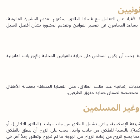
ونيين
يلعب المحامون والمستشارون القانونيون دوراً مهماً في مساعدة الأفراد على التعامل مع قضايا الطلاق. يمكنهم تقديم المشورة القانونية، 
وتمثيل العملاء في المحكمة، والمساعدة في إعداد الوثائق اللازمة. يساعد المحامون في تفسير القوانين وتقديم المشورة بشأن أفضل السبل 
في قضايا الطلاق والأحوال الشخصية. يجب أن يكون المحامي على دراية بالقوانين المحلية والإجراءات القانونية 
قد تواجه النساء الأجنبيات المتزوجات من مواطنين إماراتيين تحديات إضافية عند طلب الطلاق، مثل القضايا المتعلقة بحضانة الأطفال 
نية متخصصة لضمان حماية حقوق الطرفين.
وغير المسلمين
يتبع الطلاق بين المسلمين في الإمارات العربية المتحدة قواعد الشريعة الإسلامية، والتي تشمل الطلاق من جانب واحد (الطلاق الثلاثي)، أو 
الموافقة المتبادلة (الخلع)، أو الطلاق القضائي (الطلاق بحكم المحكمة). بالنسبة للطلاق من جانب واحد، يجب على الزوج أن ينطق بالطلاق 
ثلاث مرات منفصلة حتى يصبح النطق الثالث الأخير لا رجعة فيه، مما يمنع الزوج من إعادة الزواج من الزوجة ما لم تتزوج وتطلق رجلاً آخر. في 