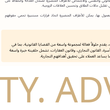
مع زيادة عدد حالات الطلاق، يصبح من الضروري تقديم الدعم القانوني والنفسي والاجتماعي للأطراف المتضررة لضمان العدالة والحفاظ على 
ي تقليل حالات الطلاق وتحسين العلاقات الزوجية.
 وفهم القوانين والإجراءات المعمول بها، يمكن للأطراف المتضررة اتخاذ قرارات مستنيرة تحمي حقوقهم 
ار قانوني ذو خبرة تمتد لأكثر من 10 سنوات، يقدم حلولاً فعالة لمجموعة واسعة من القضايا القانونية، بما في
لأسرة، القانون التجاري، وقانون العقارات. تشمل خلفيته خبرة واسعة
ا يساعد العملاء على تحقيق أهدافهم التجارية.