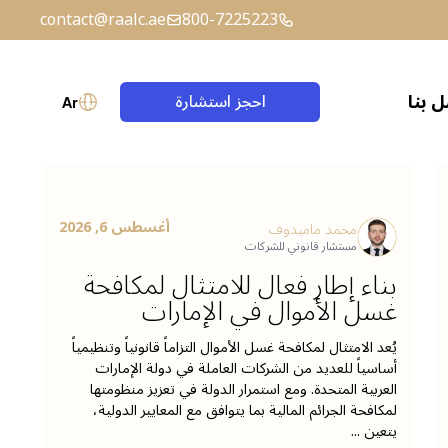
contact@raalc.ae
800-7225223
 بنا
احجز استشارة
Ar
حساب الضمان (إسكرو)
الصياغة القانونية
أغسطس 6, 2026
محمد ماميدوف
مستشار قانوني للشركات
بناء إطار فعال للامتثال لمكافحة
غسل الأموال في الإمارات
يُعد الامتثال لمكافحة غسل الأموال التزاماً قانونياً وتنظيمياً
أساسياً للعديد من الشركات العاملة في دولة الإمارات
العربية المتحدة. ومع استمرار الدولة في تعزيز منظومتها
لمكافحة الجرائم المالية بما يتوافق مع المعايير الدولية،
يتعين ...