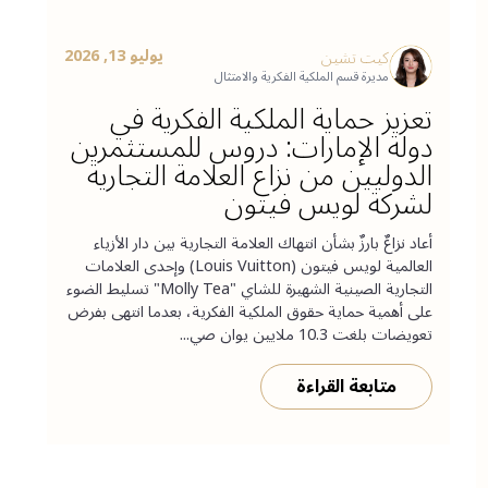
يوليو 13, 2026
كيت تشين
مديرة قسم الملكية الفكرية والامتثال
تعزيز حماية الملكية الفكرية في
دولة الإمارات: دروس للمستثمرين
الدوليين من نزاع العلامة التجارية
لشركة لويس فيتون
أعاد نزاعٌ بارزٌ بشأن انتهاك العلامة التجارية بين دار الأزياء
العالمية لويس فيتون (Louis Vuitton) وإحدى العلامات
التجارية الصينية الشهيرة للشاي "Molly Tea" تسليط الضوء
على أهمية حماية حقوق الملكية الفكرية، بعدما انتهى بفرض
تعويضات بلغت 10.3 ملايين يوان صي...
متابعة القراءة