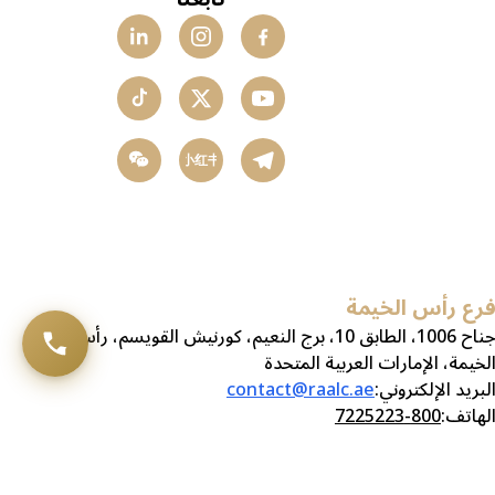
小红书
رع رأس الخيمة
جناح 1006، الطابق 10، برج النعيم، كورنيش القويسم، رأس
لخيمة، الإمارات العربية المتحدة
لبريد الإلكتروني
:
contact@raalc.ae
لهاتف
:
800-7225223