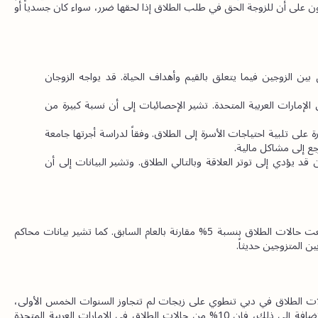
قضايا الزواج والطلاق والنفقة والحضانة. تنص المادة 118 من القانون على أن للزوجة الحق في طلب الطلاق إذا لحقها ضرر، سواء كان جسدياً أو 
 أحد الأسباب الرئيسية للطلاق هو عدم التوافق بين الزوجين فيما يتعلق بالقيم وأهداف الحياة. قد يواجه الزوجان 
 الخيانة الزوجية هي سبب رئيسي للطلاق في الإمارات العربية المتحدة. تشير الإحصائيات إلى أن نسبة كبيرة من 
يمكن أن تؤدي التحديات المالية وعدم القدرة على تلبية احتياجات الأسرة إلى الطلاق. وفقاً لدراسة أجرتها جامعة 
 إن تدخل الوالدين والأقارب في حياة الزوجين قد يؤدي إلى توتر العلاقة وبالتالي الطلاق. وتشير البيانات إلى أن 
وفقاً لتقرير صادر عن دائرة القضاء في أبوظبي في عام 2022، ارتفعت حالات الطلاق بنسبة 5% مقارنة بالعام السابق. كما تشير بيانات محاكم 
تشير البيانات الحديثة من محاكم دبي إلى أن حوالي 25% من حالات الطلاق في دبي تنطوي على زيجات لم تتجاوز السنوات الخمس الأولى، 
مما يسلط الضوء على التحديات التي يواجهها الأزواج الشباب. بالإضافة إلى ذلك، فإن 10% من حالات الطلاق في الإمارات العربية المتحدة 