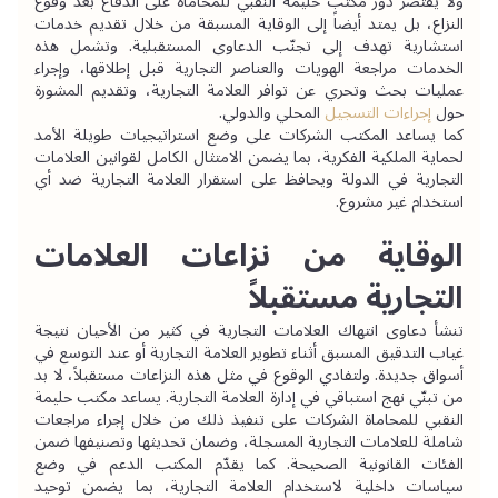
ولا يقتصر دور مكتب حليمة النقبي للمحاماة على الدفاع بعد وقوع 
النزاع، بل يمتد أيضاً إلى الوقاية المسبقة من خلال تقديم خدمات 
استشارية تهدف إلى تجنّب الدعاوى المستقبلية. وتشمل هذه 
الخدمات مراجعة الهويات والعناصر التجارية قبل إطلاقها، وإجراء 
عمليات بحث وتحري عن توافر العلامة التجارية، وتقديم المشورة 
حول 
إجراءات التسجيل
 المحلي والدولي.
كما يساعد المكتب الشركات على وضع استراتيجيات طويلة الأمد 
لحماية الملكية الفكرية، بما يضمن الامتثال الكامل لقوانين العلامات 
التجارية في الدولة ويحافظ على استقرار العلامة التجارية ضد أي 
استخدام غير مشروع.
الوقاية من نزاعات العلامات 
التجارية مستقبلاً
تنشأ دعاوى انتهاك العلامات التجارية في كثير من الأحيان نتيجة 
غياب التدقيق المسبق أثناء تطوير العلامة التجارية أو عند التوسع في 
أسواق جديدة. ولتفادي الوقوع في مثل هذه النزاعات مستقبلاً، لا بد 
من تبنّي نهج استباقي في إدارة العلامة التجارية. يساعد مكتب حليمة 
النقبي للمحاماة الشركات على تنفيذ ذلك من خلال إجراء مراجعات 
شاملة للعلامات التجارية المسجلة، وضمان تحديثها وتصنيفها ضمن 
الفئات القانونية الصحيحة. كما يقدّم المكتب الدعم في وضع 
سياسات داخلية لاستخدام العلامة التجارية، بما يضمن توحيد 