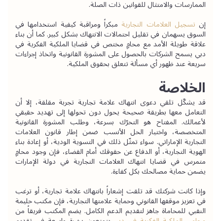
الممارسات والامتثال للقوانين ذات الصلة.
إن
تسجيل العلامات التجارية
 مبكراً ومراقبة كيفية استخدامها في 
السوق يسهمان في تقليل احتمالات الانتهاك بشكل كبير. كما أن بناء 
علاقة طويلة الأمد مع محامٍ مختص في قضايا الملكية الفكرية في 
دبي يسمح الشركات بالحصول على المشورة القانونية واتخاذ إجراءات 
سريعة عند ظهور أي مسألة تتعلق بحقوق الملكية.
الخلاصة
قد يشكّل تلقي دعوى انتهاك علامة تجارية تجربة مقلقة، إلا أن 
التعامل معها بطريقة صحيحة يحول دون تحولها إلى تهديد حقيقي 
لأعمالك. المفتاح هو التحرّك بسرعة، وطلب المشورة القانونية 
المتخصصة، واختيار الحل الأنسب ضمن إطار قانون العلامات 
التجارية الإماراتي. سواء تمثّل ذلك في التسوية الودية، أو إعادة بناء 
الهوية التجارية، أو الدفاع عن حقوقك أمام القضاء، فإن وجود محامٍ 
متمرس في قضايا انتهاك العلامات التجارية في دولة الإمارات 
يضمن حماية مصالحك بكل كفاءة.
وإذا كانت شركتك قد تلقت إشعاراً بانتهاك علامة تجارية، أو ترغب 
في تعزيز موقفها القانوني وحماية علامتها التجارية، فإن مكتب حليمة 
النقبي للمحاماة جاهز لتقديم الدعم الكامل. يضم المكتب فريقاً من 
محامي الملكية الفكرية في دبي
 يتمتعون بخبرة واسعة في تقديم 