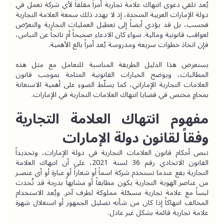
يُعد تلقي دعوى انتهاك علامة تجارية أمراً مقلقاً لأي شركة تعمل في 
دولة الإمارات العربية المتحدة، إذ لا يهدد ذلك سمعة العلامة التجارية 
فحسب، بل قد يؤدي أيضاً إلى تعطيل العمليات التجارية والتعرّض 
لعواقب قانونية ومالية. سواء كان الادعاء صحيحاً أم ناتجاً عن التباس، 
فإن اتخاذ خطوات سريعة ومدروسة يُعد أمراً بالغ الأهمية.
يستعرض هذا الدليل الطريقة المناسبة للتعامل مع مثل هذه 
المطالبات، ويوضح الخيارات القانونية المتاحة بموجب قانون 
العلامات التجارية الإماراتي، كما يسلّط الضوء على أهمية الاستعانة 
بمحامٍ مختص في قضايا انتهاك العلامات التجارية في الإمارات.
مفهوم انتهاك العلامة التجارية 
وفقاً لقانون دولة الإمارات
تنص أحكام قانون العلامات التجارية في دولة الإمارات، وتحديداً 
القانون الاتحادي رقم 36 لسنة 2021، على أن انتهاك العلامة 
التجارية يقع عندما تستخدم شركة اسماً أو شعاراً أو عبارة أو أي عنصـر 
من عناصر الهوية التجارية يكون مطابقاً أو مشابهاً بدرجة قد تُحدث 
لبساً مع علامة تجارية مسجّلة مملوكة لطرف آخر. ويُعد الاستخدام 
المخالف انتهاكاً إذا كان من شأنه تضليل الجمهور أو استغلال شهرة 
علامة تجارية قائمة بشكل غير عادل.