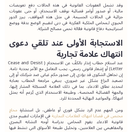
وقد تشمل العقوبات القانونية في هذه الحالات دفع تعويضات 
مالية، أو صدور أوامر قضائية بوقف الاستخدام، أو حتى عقوبات 
جزائية في الحالات الجسيمة. في مثل هذه المواقف، يبرز الدور 
الحيوي لـمحامي الملكية الفكرية في دبي لتقييم الوضع بدقة ووضع 
استراتيجية دفاع قانونية فعّالة تحمي مصالح الشركة.
الاستجابة الأولى عند تلقي دعوى 
انتهاك علامة تجارية
عند استلام خطاب إنذار بالكفّ عن الاستخدام (Cease and Desist 
Letter) أو إشعار قانوني رسمي، يجب التعامل مع الأمر بجدية تامة. 
إن تجاهل الشكوى قد يؤدي إلى صدور حكم غيابي ضد شركتك أو إلى 
تصعيد النزاع بشكل غير ضروري. ينبغي مراجعة الخطاب بعناية 
لتحديد نطاق الادعاء، بما في ذلك العلامة المسجّلة المشار إليها، 
والجهة القضائية المختصة، وطبيعة الاستخدام الذي يُزعم أنه يمثل 
انتهاكاً، والمواعيد النهائية المحددة للرد.
ومن المهم عدم الرد بشكل فوري أو عاطفي، بل استشارة 
محامٍ 
مختص في قضايا انتهاك العلامات التجارية
 في الإمارات لتقييم مدى 
قانونية الادعاء. يقوم المحامي بدراسة أوجه التشابه البصري 
والمفاهيمي بين العلامتين، وتحليل طبيعة الأسواق التي تنشط فيها 