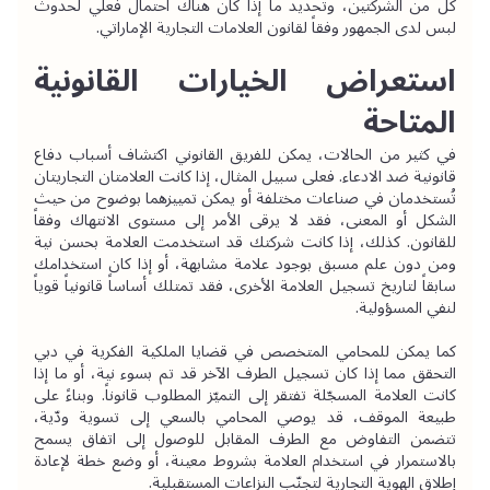
كل من الشركتين، وتحديد ما إذا كان هناك احتمال فعلي لحدوث 
لبس لدى الجمهور وفقاً لقانون العلامات التجارية الإماراتي.
استعراض الخيارات القانونية 
المتاحة
في كثير من الحالات، يمكن للفريق القانوني اكتشاف أسباب دفاع 
قانونية ضد الادعاء. فعلى سبيل المثال، إذا كانت العلامتان التجاريتان 
تُستخدمان في صناعات مختلفة أو يمكن تمييزهما بوضوح من حيث 
الشكل أو المعنى، فقد لا يرقى الأمر إلى مستوى الانتهاك وفقاً 
للقانون. كذلك، إذا كانت شركتك قد استخدمت العلامة بحسن نية 
ومن دون علم مسبق بوجود علامة مشابهة، أو إذا كان استخدامك 
سابقاً لتاريخ تسجيل العلامة الأخرى، فقد تمتلك أساساً قانونياً قوياً 
لنفي المسؤولية.
كما يمكن للمحامي المتخصص في قضايا الملكية الفكرية في دبي 
التحقق مما إذا كان تسجيل الطرف الآخر قد تم بسوء نية، أو ما إذا 
كانت العلامة المسجّلة تفتقر إلى التميّز المطلوب قانوناً. وبناءً على 
طبيعة الموقف، قد يوصي المحامي بالسعي إلى تسوية ودّية، 
تتضمن التفاوض مع الطرف المقابل للوصول إلى اتفاق يسمح 
بالاستمرار في استخدام العلامة بشروط معينة، أو وضع خطة لإعادة 
إطلاق الهوية التجارية لتجنّب النزاعات المستقبلية.