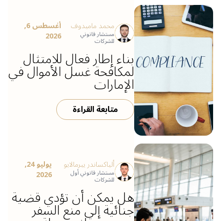
محمد ماميدوف
أغسطس 6,
مستشار قانوني
2026
للشركات
بناء إطار فعال للامتثال
لمكافحة غسل الأموال في
الإمارات
متابعة القراءة
ألياكساندر ييرمالايو
يوليو 24,
مستشار قانوني أول
2026
للشركات
هل يمكن أن تؤدي قضية
جنائية إلى منع السفر