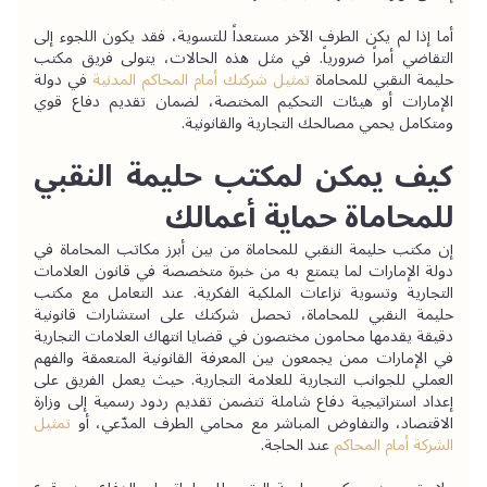
أما إذا لم يكن الطرف الآخر مستعداً للتسوية، فقد يكون اللجوء إلى 
التقاضي أمراً ضرورياً. في مثل هذه الحالات، يتولى فريق مكتب 
حليمة النقبي للمحاماة 
تمثيل شركتك أمام المحاكم المدنية
 في دولة 
الإمارات أو هيئات التحكيم المختصة، لضمان تقديم دفاع قوي 
ومتكامل يحمي مصالحك التجارية والقانونية.
كيف يمكن لمكتب حليمة النقبي 
للمحاماة حماية أعمالك
إن مكتب حليمة النقبي للمحاماة من بين أبرز مكاتب المحاماة في 
دولة الإمارات لما يتمتع به من خبرة متخصصة في قانون العلامات 
التجارية وتسوية نزاعات الملكية الفكرية. عند التعامل مع مكتب 
حليمة النقبي للمحاماة، تحصل شركتك على استشارات قانونية 
دقيقة يقدمها محامون مختصون في قضايا انتهاك العلامات التجارية 
في الإمارات ممن يجمعون بين المعرفة القانونية المتعمقة والفهم 
العملي للجوانب التجارية للعلامة التجارية. حيث يعمل الفريق على 
إعداد استراتيجية دفاع شاملة تتضمن تقديم ردود رسمية إلى وزارة 
الاقتصاد، والتفاوض المباشر مع محامي الطرف المدّعي، أو
تمثيل 
الشركة أمام المحاكم
 عند الحاجة.