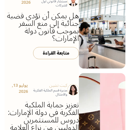
مستشار قانوني أول
2026
للشركات
هل يمكن أن تؤدي قضية
جنائية إلى منع السفر
بموجب قانون دولة
الإمارات؟
متابعة القراءة
كيت تشين
يوليو 13,
مديرة قسم الملكية الفكرية
2026
والامتثال
تعزيز حماية الملكية
الفكرية في دولة الإمارات:
دروس للمستثمرين
الدوليين من نزاع العلامة