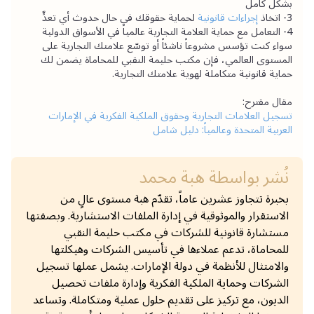
بشكل كامل
3- اتخاذ 
إجراءات قانونية
 لحماية حقوقك في حال حدوث أي تعدٍّ
4- التعامل مع حماية العلامة التجارية عالمياً في الأسواق الدولية
سواء كنت تؤسس مشروعاً ناشئاً أو توسّع علامتك التجارية على 
المستوى العالمي، فإن مكتب حليمة النقبي للمحاماة يضمن لك 
حماية قانونية متكاملة لهوية علامتك التجارية.
مقال مقترح:
تسجيل العلامات التجارية وحقوق الملكية الفكرية في الإمارات 
العربية المتحدة وعالمياً: دليل شامل
نُشر بواسطة
هبة محمد
بخبرة تتجاوز عشرين عاماً، تقدّم هبة مستوى عالٍ من
الاستقرار والموثوقية في إدارة الملفات الاستشارية. وبصفتها
مستشارة قانونية للشركات في مكتب حليمة النقبي
للمحاماة، تدعم عملاءها في تأسيس الشركات وهيكلتها
والامتثال للأنظمة في دولة الإمارات. يشمل عملها تسجيل
الشركات وحماية الملكية الفكرية وإدارة ملفات تحصيل
الديون، مع تركيز على تقديم حلول عملية ومتكاملة. وتساعد