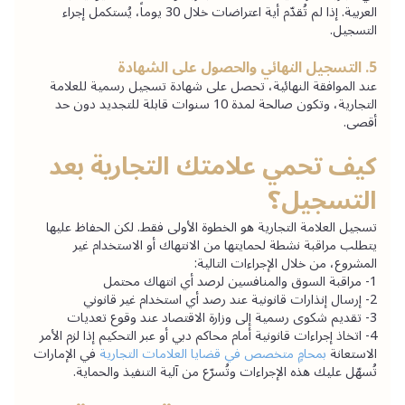
العربية. إذا لم تُقدّم أية اعتراضات خلال 30 يوماً، يُستكمل إجراء 
التسجيل.
5. التسجيل النهائي والحصول على الشهادة
عند الموافقة النهائية، تحصل على شهادة تسجيل رسمية للعلامة 
التجارية، وتكون صالحة لمدة 10 سنوات قابلة للتجديد دون حد 
أقصى.
كيف تحمي علامتك التجارية بعد 
التسجيل؟
تسجيل العلامة التجارية هو الخطوة الأولى فقط. لكن الحفاظ عليها 
يتطلب مراقبة نشطة لحمايتها من الانتهاك أو الاستخدام غير 
المشروع، من خلال الإجراءات التالية:
1- مراقبة السوق والمنافسين لرصد أي انتهاك محتمل
2- إرسال إنذارات قانونية عند رصد أي استخدام غير قانوني
3- تقديم شكوى رسمية إلى وزارة الاقتصاد عند وقوع تعديات
4- اتخاذ إجراءات قانونية أمام محاكم دبي أو عبر التحكيم إذا لزم الأمر
الاستعانة
بمحامٍ متخصص في قضايا العلامات التجارية
 في الإمارات 
تُسهّل عليك هذه الإجراءات وتُسرّع من آلية التنفيذ والحماية.