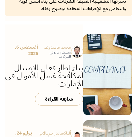
بخبرتها التشغيلية العميقة الشركات على بناء أسس قوية
والتعامل مع الإجراءات المعقدة بوضوح وثقة.
محمد ماميدوف
أغسطس 6,
مستشار قانوني
2026
للشركات
بناء إطار فعال للامتثال
لمكافحة غسل الأموال في
الإمارات
متابعة القراءة
ألياكساندر ييرمالايو
يوليو 24,