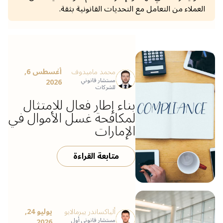
العملاء من التعامل مع التحديات القانونية بثقة.
محمد ماميدوف
أغسطس 6,
مستشار قانوني
2026
للشركات
بناء إطار فعال للامتثال
لمكافحة غسل الأموال في
الإمارات
متابعة القراءة
ألياكساندر ييرمالايو
يوليو 24,
مستشار قانوني أول
2026