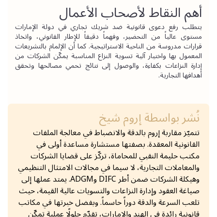
أهم النقاط لأصحاب الأعمال
يتطلب رفع دعوى قانونية ضد شريك تجاري في دولة الإمارات 
مستوى عالياً من التحضير، وفهماً دقيقاً للإطار القانوني، واتخاذ 
قرارات مدروسة من الناحية الاستراتيجية. كما أن الإلمام بالتشريعات 
المعمول بها واختيار آلية تسوية النزاع المناسبة يمكّن الشركات من 
إدارة النزاعات بكفاءة، والوصول إلى نتائج تحمي مصالحها وتحقق 
أهدافها التجارية.
نُشر بواسطة
إروم شيخ
تتميّز مقاربة إروم بالدقة والانضباط في معالجة الملفات
القانونية المعقدة. بصفتها مستشارة مساعدة أولى في
مكتب حليمة النقبي للمحاماة، تركّز على قضايا الشركات
والمعاملات التجارية، لا سيما في مجالات الامتثال التنظيمي
وهيكلة الشركات ضمن أطر DIFC وADGM. يمتد عملها إلى
صياغة العقود وإدارة النزاعات والتسويات عالية القيمة، حيث
تلعب السرعة والدقة دوراً حاسماً. وبفضل خبرتها في مكاتب
قانونية رائدة في الهند والإمارات، تقدّم حلولًا عملية تمكّن