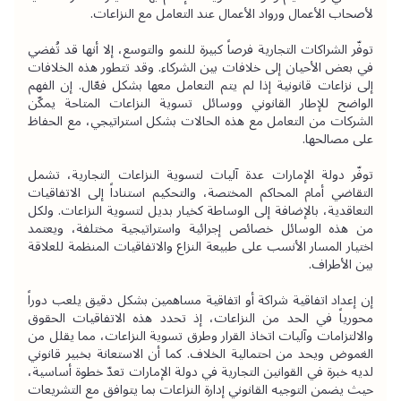
لأصحاب الأعمال ورواد الأعمال عند التعامل مع النزاعات.
توفّر الشراكات التجارية فرصاً كبيرة للنمو والتوسع، إلا أنها قد تُفضي 
في بعض الأحيان إلى خلافات بين الشركاء. وقد تتطور هذه الخلافات 
إلى نزاعات قانونية إذا لم يتم التعامل معها بشكل فعّال. إن الفهم 
الواضح للإطار القانوني ووسائل تسوية النزاعات المتاحة يمكّن 
الشركات من التعامل مع هذه الحالات بشكل استراتيجي، مع الحفاظ 
على مصالحها.
توفّر دولة الإمارات عدة آليات لتسوية النزاعات التجارية، تشمل 
التقاضي أمام المحاكم المختصة، والتحكيم استناداً إلى الاتفاقيات 
التعاقدية، بالإضافة إلى الوساطة كخيار بديل لتسوية النزاعات. ولكل 
من هذه الوسائل خصائص إجرائية واستراتيجية مختلفة، ويعتمد 
اختيار المسار الأنسب على طبيعة النزاع والاتفاقيات المنظمة للعلاقة 
بين الأطراف.
إن إعداد اتفاقية شراكة أو اتفاقية مساهمين بشكل دقيق يلعب دوراً 
محورياً في الحد من النزاعات، إذ تحدد هذه الاتفاقيات الحقوق 
والالتزامات وآليات اتخاذ القرار وطرق تسوية النزاعات، مما يقلل من 
الغموض ويحد من احتمالية الخلاف. كما أن الاستعانة بخبير قانوني 
لديه خبرة في القوانين التجارية في دولة الإمارات تعدّ خطوة أساسية، 
حيث يضمن التوجيه القانوني إدارة النزاعات بما يتوافق مع التشريعات 