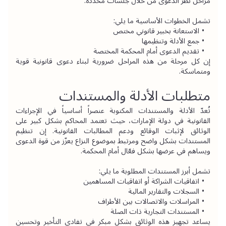
مراحل نظر الدعوى من خلال جلسات محددة.
تشمل الخطوات الأساسية ما يلي:
الاستعانة بخبير قانوني مختص
جمع الأدلة وتنظيمها
تقديم الدعوى أمام المحكمة المختصة
إن كل مرحلة من هذه المراحل ضرورية لبناء دعوى قانونية قوية 
ومتماسكة.
متطلبات الأدلة والمستندات
تُعدّ الأدلة والمستندات المكتوبة عنصراً أساسياً في الإجراءات 
القانونية في دولة الإمارات، حيث تعتمد المحاكم بشكل كبير على 
الوثائق لإثبات الوقائع ودعم المطالبات القانونية. إن تنظيم 
المستندات بشكل واضح ومرتبط بموضوع النزاع يعزّز من قوة الدعوى 
ويساهم في عرضها بشكل فعّال أمام المحكمة.
تشمل أبرز المستندات المطلوبة ما يلي:
اتفاقيات الشراكة أو اتفاقيات المساهمين
السجلات والتقارير المالية
المراسلات والاتصالات بين الأطراف
المستندات التجارية ذات الصلة
يساعد تجهيز هذه الوثائق بشكل مبكر في تفادي التأخير وتحسين 