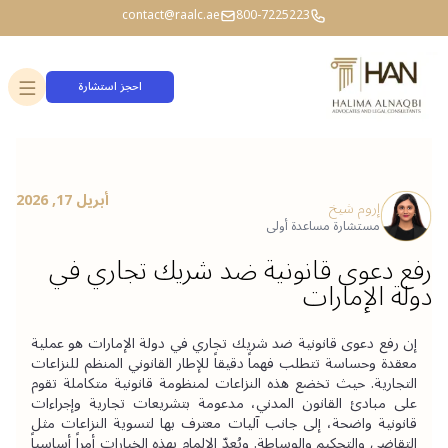
contact@raalc.ae
800-7225223
احجز استشارة
أبريل 17, 2026
إروم شيخ
مستشارة مساعدة أولى
رفع دعوى قانونية ضد شريك تجاري في
دولة الإمارات
إن رفع دعوى قانونية ضد شريك تجاري في دولة الإمارات هو عملية 
معقدة وحساسة تتطلب فهماً دقيقاً للإطار القانوني المنظم للنزاعات 
التجارية. حيث تخضع هذه النزاعات لمنظومة قانونية متكاملة تقوم 
على مبادئ القانون المدني، مدعومة بتشريعات تجارية وإجراءات 
قانونية واضحة، إلى جانب آليات معترف بها لتسوية النزاعات مثل 
التقاضي والتحكيم والوساطة. ويُعدّ الإلمام بهذه الخيارات أمراً أساسياً 