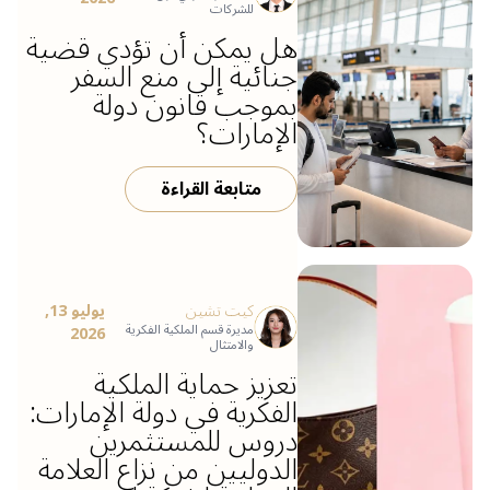
للشركات
هل يمكن أن تؤدي قضية
جنائية إلى منع السفر
بموجب قانون دولة
الإمارات؟
متابعة القراءة
كيت تشين
يوليو 13,
مديرة قسم الملكية الفكرية
2026
والامتثال
تعزيز حماية الملكية
الفكرية في دولة الإمارات:
دروس للمستثمرين
الدوليين من نزاع العلامة