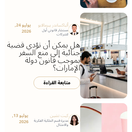
ألياكساندر ييرمالايو
يوليو 24,
مستشار قانوني أول
2026
للشركات
هل يمكن أن تؤدي قضية
جنائية إلى منع السفر
بموجب قانون دولة
الإمارات؟
متابعة القراءة
كيت تشين
يوليو 13,
مديرة قسم الملكية الفكرية
2026
والامتثال