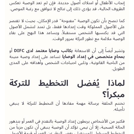
إنجاب الأطفال أو امتلاك أصول جديدة. فإن لم تعد الوصية تعكس 
الظروف الحالية، قد يؤدي ذلك إلى نتائج لا تتوافق مع رغبة الموصي.
كما تنصح بأن تكون الوصية "مفتوحة" قدر الإمكان، بحيث لا تقتصر 
على الأصول المملوكة وقت إعدادها فقط، بل تمتد لتشمل الأصول 
التي قد يكتسبها الشخص مستقبلاً. ويساعد هذا النهج على بقاء 
الوصية ملائمة مع تطور التركة بمرور الوقت.
وتشير أيضاً إلى أن الاستعانة 
بكاتب وصايا معتمد لدى DIFC
 أو 
بمحامٍ متخصص في إعداد الوصايا
 تساعد على إعداد وصية متينة 
من الناحية القانونية، وتلبي احتياجات الشخص وأهدافه على المدى 
الطويل.
لماذا يُفضل التخطيط للتركة 
مبكراً؟
تختتم الحلقة برسالة مهمة مفادها أن التخطيط للتركة لا ينبغي 
تأجيله.
فكثير من الأشخاص يربطون إعداد الوصية بالتقدم في العمر أو بتدهور 
الحالة الصحية، إلا أن نيمي تؤكد أن الوصية ينبغي أن تكون جزءاً من 
التخطيط المسؤول للمستقبل، بغض النظر عن العمر أو قيمة الأصول. 