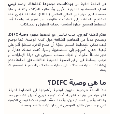
في الحلقة الثانية من 
بودكاست مجموعة RAALC
، توضح 
نيمي 
سام
، المستشارة القانونية الأولى وأخصائية التركات وكاتبة وصايا 
معتمدة لدى مركز دبي المالي العالمي (DIFC)، لماذا قد تؤدي هذه 
المفاهيم الخاطئة إلى تعقيدات قانونية غير ضرورية، ولماذا يُعد 
التخطيط المسبق خطوة أساسية لحماية الحقوق والممتلكات.
تقدّم الحلقة 
كوريج
، حيث تناقش مع ضيفتها مفهوم 
وصية DIFC
، 
وتصحح عدداً من المفاهيم الشائعة حول كتابة الوصية، كما توضح 
كيف يمكن للتخطيط السليم للتركة أن يمنح الأفراد سيطرة أكبر على 
كيفية انتقال أصولهم إلى مستحقيها. وسواء كنت تمتلك عقاراً، أو 
تدير نشاطاً تجارياً، أو لديك حساب مصرفي في دولة الإمارات، أو 
ترغب ببساطة في توفير الحماية القانونية لعائلتك، فإن الحلقة تقدم 
إرشادات عملية تساعدك على حماية مصالحك والتخطيط لمستقبلك 
بثقة.
ما هي وصية DIFC؟
تبدأ الحلقة بتوضيح مفهوم الوصية وأهميتها في التخطيط للتركة. 
فالوصية هي وثيقة قانونية تُحدد كيفية توزيع أصول الشخص بعد 
وفاته، وتُعين المستفيدين، وتُحدد منفّذ الوصية، كما توضح الكيفية 
التي يرغب من خلالها الموصي في إدارة تركته وتنفيذ وصيته.