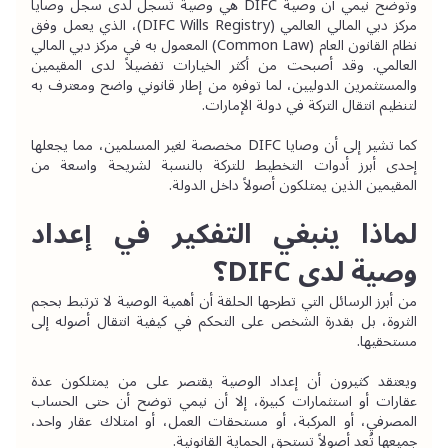
وتوضح نيمي أن وصية DIFC هي وصية تُسجل لدى سجل وصايا 
مركز دبي المالي العالمي (DIFC Wills Registry)، الذي يعمل وفق 
نظام القانون العام (Common Law) المعمول به في مركز دبي المالي 
العالمي. وقد أصبحت من أكثر الخيارات تفضيلاً لدى المقيمين 
والمستثمرين الدوليين، لما توفره من إطار قانوني واضح ومعترف به 
لتنظيم انتقال التركة في دولة الإمارات.
كما تشير إلى أن وصايا DIFC مخصصة لغير المسلمين، مما يجعلها 
إحدى أبرز أدوات التخطيط للتركة بالنسبة لشريحة واسعة من 
المقيمين الذين يمتلكون أصولاً داخل الدولة.
لماذا ينبغي التفكير في إعداد 
وصية لدى DIFC؟
من أبرز الرسائل التي تطرحها الحلقة أن أهمية الوصية لا ترتبط بحجم 
الثروة، بل بقدرة الشخص على التحكم في كيفية انتقال أصوله إلى 
مستحقيها.
ويعتقد كثيرون أن إعداد الوصية يقتصر على من يمتلكون عدة 
عقارات أو استثمارات كبيرة، إلا أن نيمي توضح أن حتى الحساب 
المصرفي، أو المركبة، أو مستحقات العمل، أو امتلاك عقار واحد، 
جميعها تُعد أصولاً تستحق الحماية القانونية.