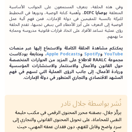
وفي هذه الحلقة، يتعرف المستمعون على الجوانب الأساسية 
المتعلقة 
بوصايا DIFC
، وأهمية كتابة الوصية، ودورها في التخطيط 
للتركة بالنسبة للمقيمين في دولة الإمارات. فمن فهم آلية عمل 
الوصية إلى التعرف على أبرز الأخطاء التي ينبغي تجنبها، تقدم الحلقة 
رؤى عملية تساعد الأفراد على اتخاذ قرارات قانونية مدروسة وحماية 
ما يهمهم.
يمكنكم مشاهدة الحلقة الكاملة والاستماع إليها عبر منصات 
YouTube
 و
Spotify
 و
Apple Podcasts
، ومتابعة بودكاست 
مجموعة RAALC للاطلاع على المزيد من الحوارات المتخصصة 
حول القانون والأعمال والاستثمار والاستشارات المؤسسية 
وريادة الأعمال، إلى جانب الرؤى العملية التي تسهم في فهم 
المشهد الاقتصادي والتجاري المتطور في دولة الإمارات.
نُشر بواسطة
جلال نادر
يركّز جلال، بصفته محرر المحتوى الرقمي في مكتب حليمة
النقبي للمحاماة، على تحويل المحتوى القانوني والتجاري إلى
سرد واضح وقابل للفهم، دون فقدان عمقه المهني، حيث