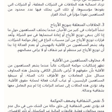
تزداد احتمالية هذه الخلافات في الشركات المغلقة، أو الشركات التي 
يقودها مؤسسوها، أو تلك التي يملك فيها عدد محدود من 
المساهمين نفوذاً مؤثراً في اتخاذ القرار.
3. الخلافات المتعلقة بتوزيع الأرباح
تنشأ النزاعات في كثير من الأحيان عندما يختلف المساهمون حول ما 
إذا كان ينبغي توزيع الأرباح أو إعادة استثمارها في نمو الشركة. وتُعد 
قرارات توزيع الأرباح من أبرز مسببات النزاع في إطار حوكمة الشركات. 
وقد يشعر المساهمون من الأقلية بالتهميش أو بعدم العدالة إذا بدا 
أن توزيع الأرباح غير منتظم أو غير شفاف أو لا يراعي مصالحهم.
4. مخاوف المساهمين من الأقلية
تظهر إشكاليات حوكمة الشركات غالباً عندما يشعر المساهمون من 
الأقلية بأن حقوقهم لا تُراعى بالشكل الكافي. وتشمل هذه المخاوف 
مسائل مثل المعاملات مع الأطراف ذات الصلة، أو سيطرة 
المساهمين الرئيسيين، أو غياب آليات فعالة لحماية حقوق الأقلية. 
وقد تؤدي هذه الحالات إلى تصاعد النزاعات إذا لم يتم التعامل معها 
بشفافية وعدالة.
5. نقص الشفافية وضعف الحوكمة
قد يؤدي نقص الشفافية إلى خلق حالة من الشك حتى في حال عدم 
وجود مخالفات فعلية. فالتقارير المالية غير المكتملة، أو تأخر الإفصاح، 