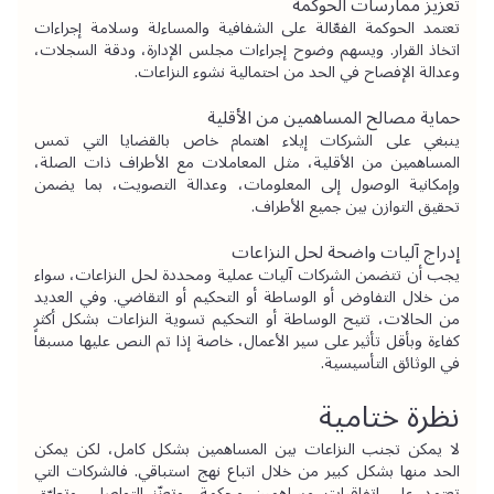
تعزيز ممارسات الحوكمة
تعتمد الحوكمة الفعّالة على الشفافية والمساءلة وسلامة إجراءات 
اتخاذ القرار. ويسهم وضوح إجراءات مجلس الإدارة، ودقة السجلات، 
وعدالة الإفصاح في الحد من احتمالية نشوء النزاعات.
حماية مصالح المساهمين من الأقلية
ينبغي على الشركات إيلاء اهتمام خاص بالقضايا التي تمس 
المساهمين من الأقلية، مثل المعاملات مع الأطراف ذات الصلة، 
وإمكانية الوصول إلى المعلومات، وعدالة التصويت، بما يضمن 
تحقيق التوازن بين جميع الأطراف.
إدراج آليات واضحة لحل النزاعات
يجب أن تتضمن الشركات آليات عملية ومحددة لحل النزاعات، سواء 
من خلال التفاوض أو الوساطة أو التحكيم أو التقاضي. وفي العديد 
من الحالات، تتيح الوساطة أو التحكيم تسوية النزاعات بشكل أكثر 
كفاءة وبأقل تأثير على سير الأعمال، خاصة إذا تم النص عليها مسبقاً 
في الوثائق التأسيسية.
نظرة ختامية
لا يمكن تجنب النزاعات بين المساهمين بشكل كامل، لكن يمكن 
الحد منها بشكل كبير من خلال اتباع نهج استباقي. فالشركات التي 
تعتمد على اتفاقيات مساهمين محكمة، وتعزّز التواصل، وتطبّق 