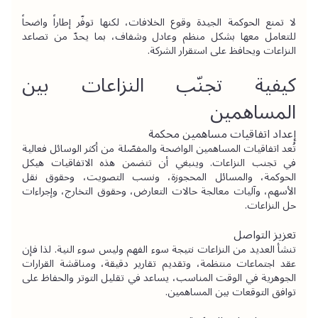
لا تمنع الحوكمة الجيدة وقوع الخلافات، لكنها توفّر إطاراً واضحاً 
للتعامل معها بشكل منظم وعادل وشفاف، بما يحدّ من تصاعد 
النزاعات ويحافظ على استقرار الشركة.
كيفية تجنّب النزاعات بين 
المساهمين
إعداد اتفاقيات مساهمين محكمة
تُعد اتفاقيات المساهمين الواضحة والمفصّلة من أكثر الوسائل فعالية 
في تجنب النزاعات. وينبغي أن تتضمن هذه الاتفاقيات هيكل 
الحوكمة، والمسائل المحجوزة، ونسب التصويت، وحقوق نقل 
الأسهم، وآليات معالجة حالات التعارض، وحقوق التخارج، وإجراءات 
حل النزاعات.
تعزيز التواصل
تنشأ العديد من النزاعات نتيجة سوء الفهم وليس سوء النية. لذا فإن 
عقد اجتماعات منتظمة، وتقديم تقارير دقيقة، ومناقشة القرارات 
الجوهرية في الوقت المناسب، يساعد في تقليل التوتر والحفاظ على 
توافق التوقعات بين المساهمين.