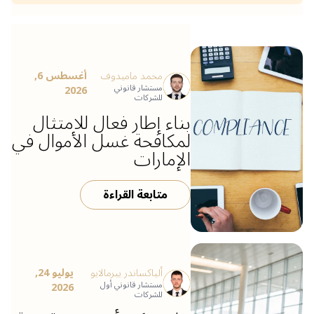
محمد ماميدوف
أغسطس 6,
مستشار قانوني
2026
للشركات
بناء إطار فعال للامتثال
لمكافحة غسل الأموال في
الإمارات
متابعة القراءة
ألياكساندر ييرمالايو
يوليو 24,
مستشار قانوني أول
2026
للشركات