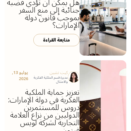
هل يمكن أن تؤدي قضية
جنائية إلى منع السفر
بموجب قانون دولة
الإمارات؟
متابعة القراءة
كيت تشين
يوليو 13,
مديرة قسم الملكية الفكرية
2026
والامتثال
تعزيز حماية الملكية
الفكرية في دولة الإمارات:
دروس للمستثمرين
الدوليين من نزاع العلامة
التجارية لشركة لويس
فيتون