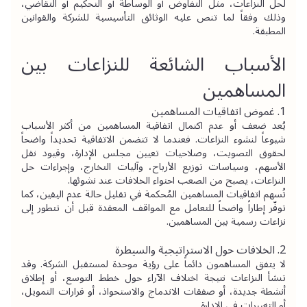
لحل النزاعات، مثل التفاوض أو الوساطة أو التحكيم أو التقاضي، 
وذلك وفقاً لما تنص عليه الوثائق التأسيسية للشركة والقوانين 
المطبقة.
الأسباب الشائعة للنزاعات بين 
المساهمين
1. غموض اتفاقيات المساهمين
يُعد ضعف أو عدم اكتمال اتفاقية المساهمين من أكثر الأسباب 
شيوعاً لنشوء النزاعات. فعندما لا تتضمن الاتفاقية تحديداً واضحاً 
لحقوق التصويت، وصلاحيات تعيين مجلس الإدارة، وقيود نقل 
الأسهم، وسياسات توزيع الأرباح، وآليات التخارج، وإجراءات حل 
النزاعات، يصبح من الصعب احتواء الخلافات عند نشوئها.
تُسهم اتفاقيات المساهمين المُحكمة في تقليل حالة عدم اليقين، كما 
توفّر إطاراً واضحاً للتعامل مع المواقف المعقدة قبل أن تتطور إلى 
نزاعات رسمية بين المساهمين.
2. الخلافات حول الاستراتيجية والسيطرة
لا يتفق المساهمون دائماً على رؤية موحدة لمستقبل الشركة. وقد 
تنشأ النزاعات نتيجة اختلاف الآراء حول خطط التوسع، أو إطلاق 
أنشطة جديدة، أو صفقات الاندماج والاستحواذ، أو قرارات التمويل، 
أو التغييرات في الإدارة.