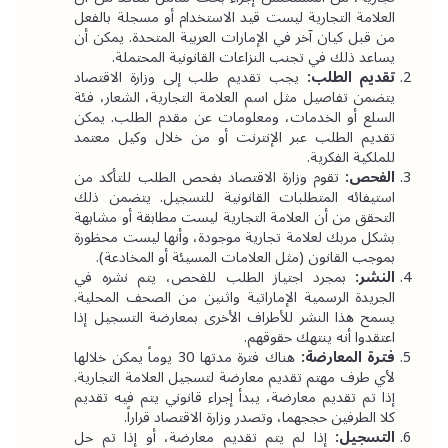
العلامة التجارية ليست قيد الاستخدام أو مسجلة بالفعل 
من قبل كيان آخر في الإمارات العربية المتحدة. يمكن أن 
يساعد ذلك في تجنب النزاعات القانونية المحتملة.
تقديم الطلب:
 يجب تقديم طلب إلى وزارة الاقتصاد 
يتضمن تفاصيل مثل اسم العلامة التجارية، الشعار، فئة 
السلع أو الخدمات، ومعلومات عن مقدم الطلب. يمكن 
تقديم الطلب عبر الإنترنت أو من خلال وكيل معتمد 
للملكية الفكرية.
الفحص:
 تقوم وزارة الاقتصاد بفحص الطلب للتأكد من 
استيفائه المتطلبات القانونية للتسجيل. يتضمن ذلك 
التحقق من أن العلامة التجارية ليست مطابقة أو مشابهة 
بشكل مربك لعلامة تجارية موجودة، وأنها ليست محظورة 
بموجب القانون (مثل العلامات المسيئة أو المخادعة).
النشر:
 بمجرد اجتياز الطلب للفحص، يتم نشره في 
الجريدة الرسمية الإماراتية واثنين من الصحف المحلية. 
يسمح هذا النشر للأطراف الأخرى بمعارضة التسجيل إذا 
اعتقدوا أنه ينتهك حقوقهم.
فترة المعارضة:
 هناك فترة مدتها 30 يوماً يمكن خلالها 
لأي طرف مهتم تقديم معارضة لتسجيل العلامة التجارية. 
إذا تم تقديم معارضة، يبدأ إجراء قانوني يتم فيه تقديم 
كلا الطرفين حججهما، وتصدر وزارة الاقتصاد قراراً.
التسجيل:
 إذا لم يتم تقديم معارضة، أو إذا تم حل 