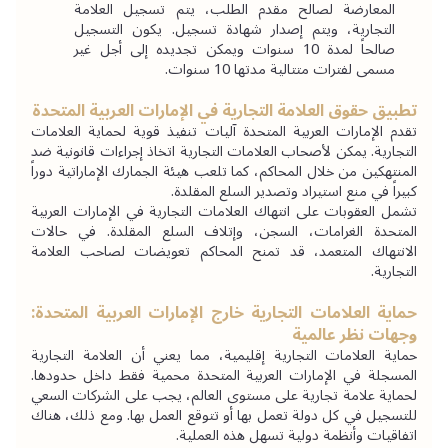
المعارضة لصالح مقدم الطلب، يتم تسجيل العلامة 
التجارية، ويتم إصدار شهادة تسجيل. يكون التسجيل 
صالحاً لمدة 10 سنوات ويمكن تجديده إلى أجل غير 
مسمى لفترات متتالية مدتها 10 سنوات.
تطبيق حقوق العلامة التجارية في الإمارات العربية المتحدة
تقدم الإمارات العربية المتحدة آليات تنفيذ قوية لحماية العلامات 
التجارية. يمكن لأصحاب العلامات التجارية اتخاذ إجراءات قانونية ضد 
المنتهكين من خلال المحاكم، كما تلعب هيئة الجمارك الإماراتية دوراً 
كبيراً في منع استيراد وتصدير السلع المقلدة.
تشمل العقوبات على انتهاك العلامات التجارية في الإمارات العربية 
المتحدة الغرامات، السجن، وإتلاف السلع المقلدة. في حالات 
الانتهاك المتعمد، قد تمنح المحاكم تعويضات لصاحب العلامة 
التجارية.
حماية العلامات التجارية خارج الإمارات العربية المتحدة: 
وجهات نظر عالمية
حماية العلامات التجارية إقليمية، مما يعني أن العلامة التجارية 
المسجلة في الإمارات العربية المتحدة محمية فقط داخل حدودها. 
لحماية علامة تجارية على مستوى العالم، يجب على الشركات السعي 
للتسجيل في كل دولة تعمل بها أو تتوقع العمل بها. ومع ذلك، هناك 
اتفاقيات وأنظمة دولية تسهل هذه العملية.