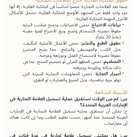
حقوق الملكية الفكرية خارج العلامات التجارية
بينما تعد العلامات التجارية عنصراً أساسياً في الملكية الفكرية، إلا أنها 
جزء واحد فقط من المشهد الأوسع للملكية الفكرية. تشمل الأشكال 
الأخرى المهمة للملكية الفكرية:
براءات الاختراع:
 تحمي الاختراعات وتمنح صاحب البراءة 
حقوقاً حصرية لاستخدام وصنع وبيع الاختراع لفترة معينة 
(عادةً 20 عاماً).
حقوق الطبع والنشر:
 تحمي الأعمال الأصلية للتأليف، 
مثل الكتب والموسيقى والبرامج، مما يمنح المنشئ 
حقوقاً حصرية لاستنساخ العمل وتوزيعه وعرضه.
التصاميم:
 تحمي المظهر المرئي أو تصميم المنتج، بما في 
ذلك شكله وتكوينه وزخرفته.
أسرار التجارة:
 تحمي المعلومات التجارية السرية التي 
توفر ميزة تنافسية، مثل الصيغ والعمليات أو الطرق.
الأسئلة الشائعة
س: كم من الوقت تستغرق عملية تسجيل العلامة التجارية في 
الإمارات العربية المتحدة؟
ج: يمكن أن تستغرق عملية تسجيل العلامة التجارية في الإمارات 
العربية المتحدة عدة أشهر، حسب تعقيد الطلب وما إن كانت هناك 
أي معارضات.
س: هل يمكنني تسجيل علامة تجارية في عدة فئات في 