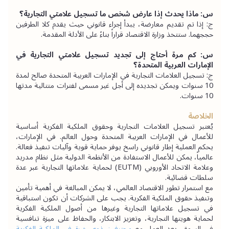
س: ماذا يحدث إذا عارض شخص ما تسجيل علامتي التجارية؟
ج: إذا تم تقديم معارضة، يبدأ إجراء قانوني حيث يقدم كلا الطرفين 
حججهما. ستتخذ وزارة الاقتصاد قراراً بناءً على الأدلة المقدمة.
س: كم مرة أحتاج إلى تجديد تسجيل علامتي التجارية في 
الإمارات العربية المتحدة؟
ج: تسجيل العلامات التجارية في الإمارات العربية المتحدة صالح لمدة 
10 سنوات ويمكن تجديده إلى أجل غير مسمى لفترات متتالية مدتها 
10 سنوات.
الخلاصة
يُعتبر تسجيل العلامات التجارية وحقوق الملكية الفكرية أساسية 
للأعمال في الإمارات العربية المتحدة وحول العالم. في الإمارات، 
يحكم العملية إطار قانوني راسخ يوفر حماية قوية وآليات تنفيذ فعالة. 
عالمياً، يمكن للأعمال الاستفادة من الأنظمة الدولية مثل نظام مدريد 
وعلامة الاتحاد الأوروبي (EUTM) لحماية علاماتها التجارية عبر عدة 
سلطات قضائية.
مع استمرار تطور الاقتصاد العالمي، لا يمكن المبالغة في أهمية تأمين 
وتنفيذ حقوق الملكية الفكرية. يجب على الشركات أن تكون استباقية 
في تسجيل علاماتها التجارية وغيرها من أصول الملكية الفكرية 
لحماية هويتها التجارية، وتعزيز الابتكار، والحفاظ على ميزة تنافسية 
في السوق. يعد العمل مع 
محترفين ذوي خبرة في الملكية الفكرية