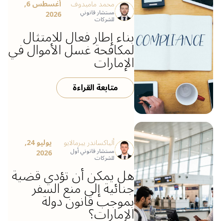
محمد ماميدوف
أغسطس 6,
مستشار قانوني
2026
للشركات
بناء إطار فعال للامتثال
لمكافحة غسل الأموال في
الإمارات
متابعة القراءة
ألياكساندر ييرمالايو
يوليو 24,
مستشار قانوني أول
2026
للشركات
هل يمكن أن تؤدي قضية
جنائية إلى منع السفر
بموجب قانون دولة
الإمارات؟