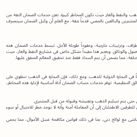
تُعد الثقة عنصراً أساسياً في أي صفقة، خاصة في مجالات مثل الذهب والنفط والغاز حيث تكون المخاطر كبيرة. تعزز خدمات الضمان الثقة من 
خلال توفير طرف ثالث محايد لإدارة المعاملة، مما يسمح لكل من المشترين والبائعين بالمضي قدماً بثقة، مع العلم أن وكيل الضمان سيتصرف 
تكون معاملات الذهب والنفط والغاز غالباً معقدة، وتشمل عدة أطراف، وترتيبات خارجية، وعقوداً طويلة الأجل. تبسط خدمات الضمان هذه 
التعقيدات من خلال توفير إطار واضح ومنظم لإدارة المدفوعات والأصول والوثائق. ويعتبر هذا مفيداً بشكل خاص في مشاريع النفط والغاز، حيث 
لفة، مما يضمن أن يتم السداد فقط عند تحقيق المعالم المتفق عليها.
تعد دبي مركزاً عالمياً لتجارة الذهب، حيث تلعب أسواقها دوراً مهماً في التجارة الدولية للذهب. ومع ذلك، فإن التجارة في الذهب تنطوي على 
مجموعة من المخاطر، بما في ذلك تقلب الأسعار، والاحتيال، والعوائق التنظيمية. توفر خدمات حساب الضمان أداة أساسية لإدارة هذه المخاطر، 
 حتى يتم تسليم الذهب وتفتيشه وقبوله من قبل المشتري.
 من خلال استخدام وكيل ضمان محايد، يمكن للطرفين الاطمئنان إلى أن المعاملة آمنة وأنه لا يوجد خطر للاحتيال أو سوء 
 تضمن خدمات الضمان أن جميع معاملات الذهب تتماشى مع لوائح دبي، بما في ذلك قوانين مكافحة غسل الأموال، مما يحمي 