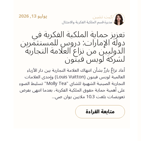
يوليو 13, 2026
كيت تشين
مديرة قسم الملكية الفكرية والامتثال
تعزيز حماية الملكية الفكرية في
دولة الإمارات: دروس للمستثمرين
الدوليين من نزاع العلامة التجارية
لشركة لويس فيتون
أعاد نزاعٌ بارزٌ بشأن انتهاك العلامة التجارية بين دار الأزياء
العالمية لويس فيتون (Louis Vuitton) وإحدى العلامات
التجارية الصينية الشهيرة للشاي "Molly Tea" تسليط الضوء
على أهمية حماية حقوق الملكية الفكرية، بعدما انتهى بفرض
تعويضات بلغت 10.3 ملايين يوان صي...
متابعة القراءة