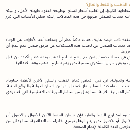
لذهب والنفط والغاز؟
تتميز معاملات الذهب والنفط والغاز بقيمتها العالية المترافقة مع مخاطرها الكبيرة. إن تقلب أسعار السلع، وطبيعة العقود طويلة الأجل، والبيئة 
التنظيمية المعقدة في دبي وعلى المستوى العالمي تجعل من خدمات حساب الضمان ضرورة في هذه المجالات. إليكم بعض الأسباب التي تبرز 
الميزة الرئيسية لخدمات الضمان هي الحد من المخاطر. في أي صفقة ذات قيمة عالية، هناك دائماً خطر أن يتخلف أحد الأطراف عن الوفاء 
بالتزاماته، مما يؤدي إلى نزاعات أو خسائر مالية أو خرق للعقد. تساعد خدمات الضمان في تجنب هذه المشكلات عن طريق ضمان عدم قدرة أي 
روط.
على سبيل المثال، في صفقة الذهب، يتم الاحتفاظ بأموال المشتري في حساب ضمان آمن حتى يتم تسليم الذهب وتفتيشه وتأكيده من قبل 
 وتبقى أموال المشتري محمية حتى يتم تسليم الذهب وفقاً للاتفاقية.
تعتبر خدمات الضمان أيضاً ضرورية لضمان الامتثال للوائح المحلية والدولية. في دبي، تخضع تجارة الذهب والسلع الأخرى لأنظمة صارمة، 
لب معاملات النفط والغاز الامتثال لقوانين التجارة الدولية واللوائح البيئية.
تضمن خدمات الضمان القانونية لدينا أن تلتزم جميع المعاملات بالأطر القانونية اللازمة، مما يقلل من مخاطر الخروقات التنظيمية التي قد تؤدي 
عند التعامل مع أصول عالية القيمة مثل الذهب أو التمويلات الكبيرة لمشاريع النفط والغاز، فإن ضمان الحفظ الآمن للأموال والأصول أمر 
ضروري. توفر حسابات الضمان آلية آمنة وشفافة للاحتفاظ بهذه الأموال أو الأصول حتى يتم الوفاء بجميع الالتزامات التعاقدية، مما يقلل من 
طرفين الثقة الكاملة لإتمام الصفقة.