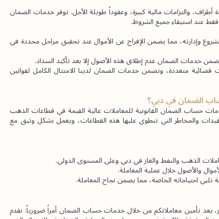
يتميز قطاع النفط والغاز بتعقيداته، وغالباً ما تتضمن المعاملات عدة أطراف، والتزامات مالية كبيرة، وعقوداً طويلة الأجل. توفر خدمات الضمان 
 فقط عند استيفاء جميع الشروط.
 يمكن أن تحتفظ حسابات الضمان بتمويل المشروع وإدارته، مما يضمن الإفراج عن الأموال عند تحقيق مراحل محددة في 
 تضمن خدمات الضمان عدم إطلاق هذه الأصول إلا بعد تأكيد السداد.
غالباً ما تمتد صفقات النفط والغاز عبر ولايات قضائية متعددة، وتضمن خدمات الضمان لدينا الامتثال الكامل لقوانين 
ساب الضمان في دبي؟
لدينا في مكتب حليمة النقبي للمحاماة خبرة واسعة في تقديم خدمات حساب الضمان القانونية للمعاملات عالية القيمة في قطاعات الذهب 
من الخبراء القانونيين بفهم عميق للتعقيدات والمخاطر التي تنطوي عليها هذه القطاعات، ويعمل بشكل وثيق مع 
معاملات الذهب والنفط والغاز في دبي وعلى المستوى الدولي.
ال والأصول خلال عملية المعاملة.
بي احتياجاته الخاصة، مما يضمن نجاح المعاملة.
في مجال يتضمن المخاطر كبيرة مثل مجالات الذهب والنفط والغاز، يعد تأمين معاملاتكم من خلال خدمات حساب الضمان أمراً ضرورياً. نقدم 