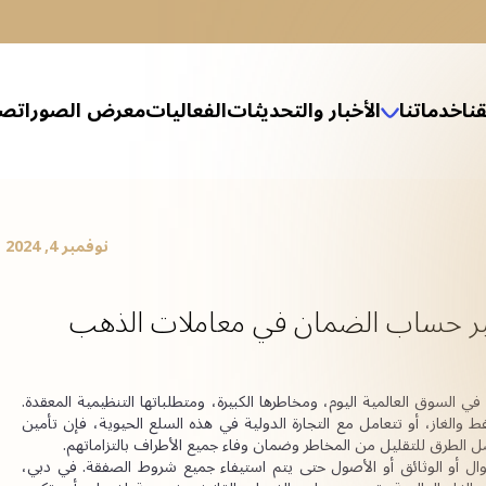
نا
خدماتنا
الأخبار والتحديثات
الفعاليات
معرض الصور
اتصل
التب العدل
ارات القانونية للشركات العائلية
 الخاصة والإرث العائلي
ثيل القانوني في إجراءات الإفلاس
 وحل النزاعات
الهيكلة والإفلاس
 صندوق ائتماني في مركز دبي المالي العالمي
ة في قوانين الإفلاس في البر الرئيسي والمناطق الحرة
وق أبوظبي العالمي (ADGM)
نطقة جبل علي الحرة (JAFZA)
كز دبي المالي العالمي (DIFC)
الخدمات المصرفية والمالية
الخدمات الضريبية
تأسيس الشركات
الشؤون المالية والمحاسبية
المعلومات والتكنولوجيا
نوفمبر 4, 2024
 عبر حساب الضمان في معاملات الذهب
تتميز المعاملات في قطاعات الذهب والنفط والغاز بقيمتها العالية في السوق العالمية اليوم، ومخاطرها الكبيرة، ومتطلباتها التنظيمية المعقدة. 
سواء كنت تقوم بشراء وبيع سبائك الذهب، أو تمويل مشاريع النفط والغاز، أو تتعامل مع التجارة الدولية في هذه السلع الحيوية، فإن تأمين 
 الطرق للتقليل من المخاطر وضمان وفاء جميع الأطراف بالتزاماتهم.
 منصة محايدة وآمنة للاحتفاظ بالأموال أو الوثائق أو الأصول حتى يتم استيفاء جميع شروط الصفقة. في دبي، 