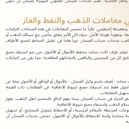
والتي تُعد مركزاً لتجارة الذهب ولاعباً رئيسياً في صناعات النفط والغاز العالمية، تعتبر خدمات الضمان القانوني ضرورية لضمان أن تكون 
عاملات الذهب والنفط والغاز
تتميز قطاعات الذهب والنفط والغاز بحجمها الكبير، وقيمتها العالية، وتعقيدها التنظيمي. غالباً ما تتضمن المعاملات في هذه الصناعات التزامات 
مالية ضخمة، وأصحاب مصلحة متعددين عبر ولايات قضائية مختلفة، وعقوداً طويلة الأجل. سواء كان الأمر يتعلق بتأمين بيع سبائك الذهب أو 
ضمان صرف الأموال لمشروع نفطي عند تحقيق معالم محددة، تلعب خدمات حساب الضمان دوراً هاماً في تقليل المخاطر لجميع الأطراف 
تعمل خدمات حساب الضمان كأداة مهمة لإدارة المخاطر من خلال توفير طرف ثالث محايد يحتفظ بالأموال أو الأصول حتى يتم استيفاء جميع 
الشروط. يضيف هذا الإجراء طبقة إضافية من الحماية ويضمن أن يلتزم كل من المشترين والبائعين بالتزاماتهم التعاقدية، مما يقي من النزاعات 
خدمة حساب الضمان هي ترتيب قانوني يحتفظ بموجبه طرف ثالث محايد - يُعرف باسم وكيل الضمان - بالأموال أو الوثائق أو الأصول نيابة عن 
الأطراف المتعاملة. يقوم وكيل الضمان بإطلاق هذه الأموال أو الأصول فقط عند استيفاء جميع شروط الاتفاقية. في القطاعات ذات القيمة 
تسهيل المعاملات.
على سبيل المثال، في صفقة الذهب، قد يقوم المشتري بإيداع سعر الشراء في حساب الضمان بينما يقوم البائع بالتحضير لنقل الذهب. يقوم 
ستلام الذهب واستيفاء جميع شروط الاتفاقية.
في قطاع النفط والغاز، تُستخدم خدمات الضمان عادةً لإدارة المدفوعات المرتبطة بالمعالم الرئيسية، أو الاحتفاظ بتمويل المشاريع، أو تسهيل 
نقل الأصول بين أصحاب المصلحة الدوليين. من خلال توفير منصة محايدة وآمنة للاحتفاظ بالأموال أو الأصول، تضمن خدمات الضمان أن 
ة.