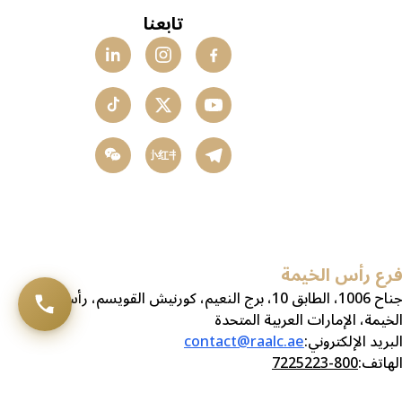
تابعنا
小红书
رع رأس الخيمة
جناح 1006، الطابق 10، برج النعيم، كورنيش القويسم، رأس
لخيمة، الإمارات العربية المتحدة
لبريد الإلكتروني
:
contact@raalc.ae
لهاتف
:
800-7225223