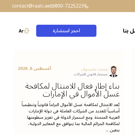
contact@raalc.ae
800-7225223
 بنا
احجز استشارة
Ar
حساب الضمان (إسكرو)
الصياغة القانونية
أغسطس 6, 2026
محمد ماميدوف
مستشار قانوني للشركات
بناء إطار فعال للامتثال لمكافحة
غسل الأموال في الإمارات
يُعد الامتثال لمكافحة غسل الأموال التزاماً قانونياً وتنظيمياً
أساسياً للعديد من الشركات العاملة في دولة الإمارات
العربية المتحدة. ومع استمرار الدولة في تعزيز منظومتها
لمكافحة الجرائم المالية بما يتوافق مع المعايير الدولية،
يتعين ...