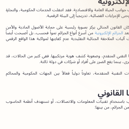
إلكترونية
شهد العالم خلال العقود الماضية تحولاً رقمياً متسارعاً شمل مختلف جوانب الحياة العامة والاقتصادية. فقد انتقلت الخدمات الحكومية، والتجارة 
 الإجراءات القضائية، تدريجياً إلى البيئة الرقمية.
وبالتوازي مع هذا التحول، تغيّرت طبيعة الجريمة أيضاً. فبعد أن كان القانون الجنائي يركز بصورة رئيسية على حماية الأصول المادية والأمن 
عد
 الجرائم الإلكترونية 
من أسرع أنواع الجرائم نمواً فحسب، بل أصبحت أيضاً 
من أبرز التحديات التي تواجه المنظومة القانونية الدولية، إذ أثبتت آليات الملاحقة الجنائية التقليدية عدم كفايتها لمواكبة هذا الواقع الرقمي 
وتتسم الجرائم الإلكترونية الحديثة بطابعها العابر للحدود، ومستواها التقني المتقدم، وصعوبة كشف هوية مرتكبيها. ففي كثير من الحالات، قد 
، بينما يقع الضرر على أفراد أو شركات في دولة ثالثة.
لذلك، فإن التحقيق في هذه الجرائم يتطلب، إلى جانب الخبرات التقنية المتقدمة، تعاوناً دولياً فعالاً بين الجهات الحكومية والمحاكم 
 القانوني
يُقصد بالجرائم الإلكترونية عموماً الأفعال غير المشروعة التي تُرتكب باستخدام تقنيات المعلومات والاتصالات، أو تستهدف أنظمة الحاسوب 
 الجرائم، من بينها: