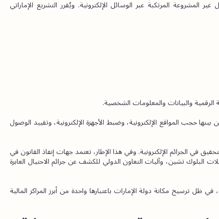
وسّع نطاق الجرائم الرقمية، وشدد العقوبات الجنائية على الأفعال غير المشروعة المرتكبة عبر الوسائل الإلكترونية. ويُقرر التشريع الإماراتي 
 الرقمية والبيانات والمعلومات الشخصية.
وتطبق المحاكم الإماراتية إجراءات متعددة في الممارسة العملية، من بينها حجب المواقع الإلكترونية، وضبط الأجهزة الإلكترونية، وتقييد الوصول 
كما تولي دولة الإمارات اهتماماً كبيراً بتطوير جهات متخصصة في التحقيق في الجرائم الإلكترونية. وفي هذا الإطار، تعتمد جهات إنفاذ القانون في 
دبي على تقنيات متقدمة في الأدلة الجنائية الرقمية، وتحليل معاملات البلوك تشين، وآليات التعاون الدولي للكشف عن جرائم الاحتيال العابرة 
ويكتسب ذلك أهمية خاصة بالنسبة للأعمال والاستثمارات الدولية، في ظل ترسيخ مكانة دولة الإمارات باعتبارها واحدة من أبرز المراكز المالية 