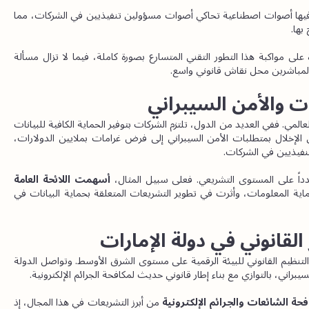
وقد شهدت الممارسات الدولية بالفعل حالات احتيال استُخدمت فيها أصوات اصطناعية تحاكي أصوات مسؤولين تنفيذيين في الشركات، مما 
بها.
وفي المقابل، لا تزال الأنظمة القانونية في معظم الدول غير قادرة على مواكبة هذا التطور التقني المتسارع بصورة كاملة، فيما لا تزال مسألة 
المباشرين محل نقاش قانوني واسع.
ت والأمن السيبراني
اكتسبت مسؤولية الشركات أهمية متزايدة في ظل التحول الرقمي العالمي. ففي العديد من الدول، تلتزم الشركات بتوفير الحماية الكافية للبيانات 
الشخصية والمعلومات التجارية والبنية التحتية الرقمية. وقد يؤدي الإخلال بمتطلبات الأمن السيبراني إلى فرض غرامات بملايين الدولارات، 
تنفيذيين في الشركات.
داً على المستوى التشريعي. فعلى سبيل المثال، 
أسهمت اللائحة العامة 
في رفع معايير حماية المعلومات، وأثرت في تطوير التشريعات المتعلقة بحماية البيانات في 
 القانوني في دولة الإمارات
تُعد دولة الإمارات العربية المتحدة من أكثر الدول تقدماً في مجال التنظيم القانوني للبيئة الرقمية على مستوى الشرق الأوسط. وتواصل الدولة 
يبراني، بالتوازي مع بناء إطار قانوني حديث لمكافحة الجرائم الإلكترونية.
 من أبرز التشريعات في هذا المجال، إذ 