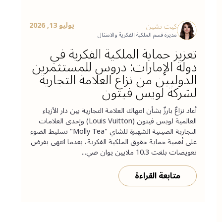
يوليو 13, 2026
كيت تشين
مديرة قسم الملكية الفكرية والامتثال
تعزيز حماية الملكية الفكرية في
دولة الإمارات: دروس للمستثمرين
الدوليين من نزاع العلامة التجارية
لشركة لويس فيتون
أعاد نزاعٌ بارزٌ بشأن انتهاك العلامة التجارية بين دار الأزياء
العالمية لويس فيتون (Louis Vuitton) وإحدى العلامات
التجارية الصينية الشهيرة للشاي "Molly Tea" تسليط الضوء
على أهمية حماية حقوق الملكية الفكرية، بعدما انتهى بفرض
تعويضات بلغت 10.3 ملايين يوان صي...
متابعة القراءة