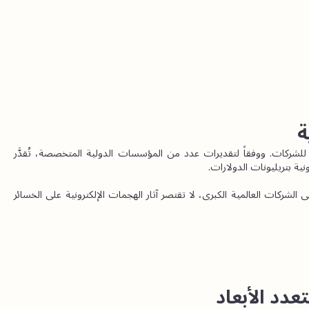
ة
تمثل الجرائم الإلكترونية ذات الدوافع المالية تهديداً بالغ الخطورة للشركات. ووفقاً لتقديرات عدد من المؤسسات الدولية المتخصصة، تُقدَّر 
ونية بتريليونات الدولارات.
علاوةً على ذلك، لا تزال هذه الخسائر في تزايد مستمر. وبالنسبة إلى الشركات العالمية الكبرى، لا تقتصر آثار الهجمات الإلكترونية على الخسائر 
تعدد الأبعاد