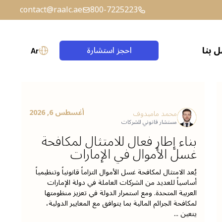
contact@raalc.ae
800-7225223
 بنا
احجز استشارة
Ar
حساب الضمان (إسكرو)
الصياغة القانونية
أغسطس 6, 2026
محمد ماميدوف
مستشار قانوني للشركات
بناء إطار فعال للامتثال لمكافحة
غسل الأموال في الإمارات
يُعد الامتثال لمكافحة غسل الأموال التزاماً قانونياً وتنظيمياً
أساسياً للعديد من الشركات العاملة في دولة الإمارات
العربية المتحدة. ومع استمرار الدولة في تعزيز منظومتها
لمكافحة الجرائم المالية بما يتوافق مع المعايير الدولية،
يتعين ...