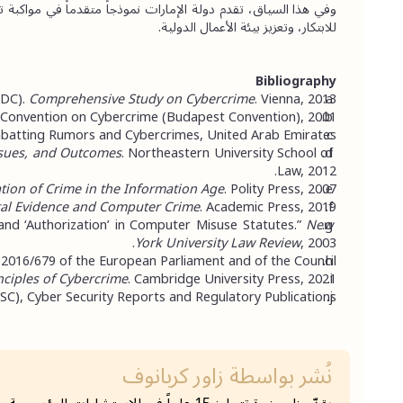
للابتكار، وتعزيز بيئة الأعمال الدولية.
Bibliography
DC). 
Comprehensive Study on Cybercrime
. Vienna, 2013. 
 Convention on Cybercrime (Budapest Convention), 2001. 
atting Rumors and Cybercrimes, United Arab Emirates. 
ssues, and Outcomes
. Northeastern University School of 
Law, 2012. 
tion of Crime in the Information Age
. Polity Press, 2007. 
tal Evidence and Computer Crime
. Academic Press, 2019. 
 and ‘Authorization’ in Computer Misuse Statutes.” 
New 
York University Law Review
, 2003. 
016/679 of the European Parliament and of the Council. 
nciples of Cybercrime
. Cambridge University Press, 2021. 
SC), Cyber Security Reports and Regulatory Publications.
نُشر بواسطة
زاور كربانوف