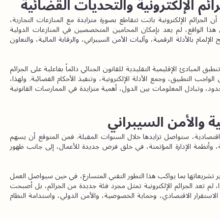
ائم الإلكترونية والتحديات القضائية
تُظهر ممارسات التحكيم الدولي وتسوية المنازعات العابرة للحدود أن الجرائم الإلكترونية باتت تتقاطع بصورة متزايدة مع المنازعات التجارية، 
والتحقيقات المتعلقة بالاحتيال، وإجراءات تتبع الأصول. وفي ظل هذا الواقع، لم يعد بإمكان المحامين المتخصصين في المنازعات الدولية 
الاكتفاء بالفهم التقليدي لقانون العقود أو قانون الشركات، بل أصبح الإلمام بالأدلة الرقمية، وآليات الأمن السيبراني، والرقابة المالية، والتعاون 
وتظل مسألة الاختصاص القضائي من أكثر التحديات تعقيداً، إذ لا تنطبق المبادئ الإقليمية التقليدية للقانون الجنائي دائماً بفاعلية على الجرائم 
الإلكترونية. ويؤدي ذلك إلى تحديات إجرائية تتعلق بتحديد القانون الواجب التطبيق، وجمع الأدلة الإلكترونية، وتنفيذ الأحكام القضائية. ولهذا، 
تكتسب آليات المساعدة القانونية المتبادلة، والتحقيقات العابرة للحدود، وتبادل المعلومات بين الدول، أهمية متزايدة في الممارسات القانونية 
ة والأمن السيبراني
من الواضح أن أهمية الجرائم الإلكترونية، باعتبارها ظاهرة قانونية واقتصادية، ستواصل تزايدها خلال السنوات المقبلة. فمن المتوقع أن يسهم 
تطور الذكاء الاصطناعي، وتقنيات البلوك تشين، والعملات الرقمية، وأنظمة الإدارة المؤتمتة، في خلق فرص جديدة للأعمال، إلى جانب ظهور 
وفي المقابل، ستجد الدول والمنظمات الدولية نفسها مطالبة بتطوير تشريعاتها بما يواكب هذا التطور التقني المتسارع، في حين سيواصل العمل 
القانوني التحول نحو مزيد من التخصص في القضايا الرقمية. وهكذا، لم تعد الجرائم الإلكترونية تمثل مجرد فئة جديدة من الجرائم، بل أصبحت 
انعكاساً لتحول جوهري في طبيعة الجريمة المعاصرة. فهي تؤثر في الاستقرار الاقتصادي، وحماية الخصوصية، والأمن الدولي، واستدامة النظام 