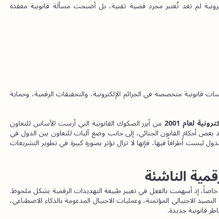
تؤكد الممارسات القانونية خلال السنوات الأخيرة أن الجرائم الإلكترونية لم تعد تُعتبر مجرد قضية تقنية، بل أصبحت مسألة قانونية معقدة 
ولهذا السبب، تتجه كبرى مكاتب المحاماة الدولية إلى تطوير ممارسات قانونية متخصصة في الجرائم الإلكترونية، والتحقيقات الرقمية، وحماية 
نية لعام 2001
 من أبرز الصكوك القانونية التي أرست الأساس للتعاون 
الدولي في التحقيق في الجرائم الرقمية. وتنص الاتفاقية على توحيد بعض أحكام القانون الجنائي، إلى جانب وضع آليات للتعاون بين الدول في 
مجالات جمع الأدلة الإلكترونية وتسليم المجرمين. ورغم أن بعض الدول ليست أطرافاً فيها، فإنها لا تزال تؤثر بصورة كبيرة في تطوير التشريعات 
قمية الناشئة
تستحق التطورات المتسارعة في تقنيات الذكاء الاصطناعي اهتماماً خاصاً، إذ أسهمت بالفعل في تغيير طبيعة التهديدات الرقمية بشكل ملحوظ. 
فقد أدى استخدام تقنيات التزييف العميق (Deepfake)، وهجمات التصيد الاحتيالي المؤتمتة، وعمليات الاحتيال المدعومة بالذكاء الاصطناعي، 
طر قانونية جديدة.