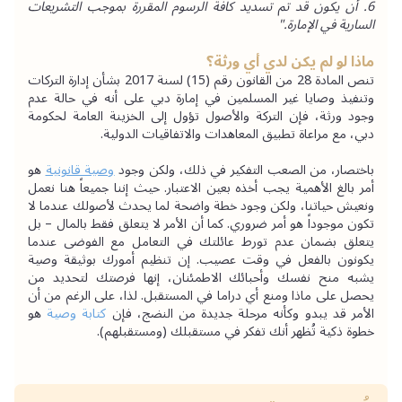
6. أن يكون قد تم تسديد كافة الرسوم المقررة بموجب التشريعات 
السارية في الإمارة."
ماذا لو لم يكن لدي أي ورثة؟
تنص المادة 28 من القانون رقم (15) لسنة 2017 بشأن إدارة التركات 
وتنفيذ وصايا غير المسلمين في إمارة دبي على أنه في حالة عدم 
وجود ورثة، فإن التركة والأصول تؤول إلى الخزينة العامة لحكومة 
دبي، مع مراعاة تطبيق المعاهدات والاتفاقيات الدولية.
باختصار، من الصعب التفكير في ذلك، ولكن وجود 
وصية قانونية
 هو 
أمر بالغ الأهمية يجب أخذه بعين الاعتبار. حيث إننا جميعاً هنا نعمل 
ونعيش حياتنا، ولكن وجود خطة واضحة لما يحدث لأصولك عندما لا 
تكون موجوداً هو أمر ضروري. كما أن الأمر لا يتعلق فقط بالمال – بل 
يتعلق بضمان عدم تورط عائلتك في التعامل مع الفوضى عندما 
يكونون بالفعل في وقت عصيب. إن تنظيم أمورك بوثيقة وصية 
يشبه منح نفسك وأحبائك الاطمئنان، إنها فرصتك لتحديد من 
يحصل على ماذا ومنع أي دراما في المستقبل. لذا، على الرغم من أن 
الأمر قد يبدو وكأنه مرحلة جديدة من النضج، فإن
 كتابة وصية 
هو 
خطوة ذكية تُظهر أنك تفكر في مستقبلك (ومستقبلهم).