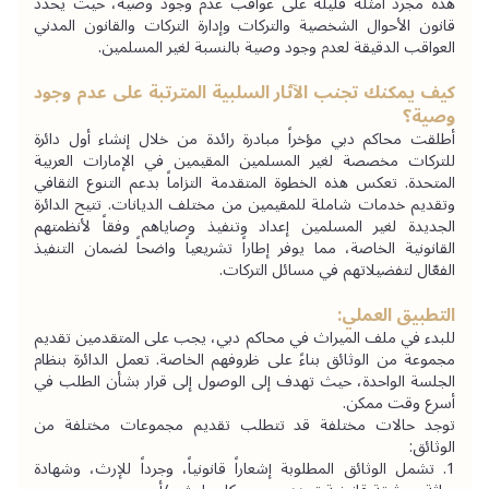
هذه مجرد أمثلة قليلة على عواقب عدم وجود وصية، حيث يحدد 
قانون الأحوال الشخصية والتركات وإدارة التركات والقانون المدني 
العواقب الدقيقة لعدم وجود وصية بالنسبة لغير المسلمين.
كيف يمكنك تجنب الآثار السلبية المترتبة على عدم وجود 
وصية؟
أطلقت محاكم دبي مؤخراً مبادرة رائدة من خلال إنشاء أول دائرة 
للتركات مخصصة لغير المسلمين المقيمين في الإمارات العربية 
المتحدة. تعكس هذه الخطوة المتقدمة التزاماً بدعم التنوع الثقافي 
وتقديم خدمات شاملة للمقيمين من مختلف الديانات. تتيح الدائرة 
الجديدة لغير المسلمين إعداد وتنفيذ وصاياهم وفقاً لأنظمتهم 
القانونية الخاصة، مما يوفر إطاراً تشريعياً واضحاً لضمان التنفيذ 
الفعّال لتفضيلاتهم في مسائل التركات.
التطبيق العملي:
للبدء في ملف الميراث في محاكم دبي، يجب على المتقدمين تقديم 
مجموعة من الوثائق بناءً على ظروفهم الخاصة. تعمل الدائرة بنظام 
الجلسة الواحدة، حيث تهدف إلى الوصول إلى قرار بشأن الطلب في 
أسرع وقت ممكن.
توجد حالات مختلفة قد تتطلب تقديم مجموعات مختلفة من 
الوثائق:
1. تشمل الوثائق المطلوبة إشعاراً قانونياً، وجرداً للإرث، وشهادة 