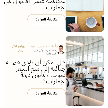
لمكافحة غسل الأموال في
الإمارات
متابعة القراءة
ألياكساندر ييرمالايو
يوليو 24,
مستشار قانوني أول
2026
للشركات
هل يمكن أن تؤدي قضية
جنائية إلى منع السفر
بموجب قانون دولة
الإمارات؟
متابعة القراءة