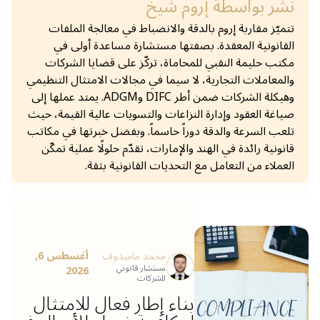
نُشر بواسطة
إروم شيخ
تتميّز مقاربة إروم بالدقة والانضباط في معالجة الملفات
القانونية المعقدة. بصفتها مستشارة مساعدة أولى في
مكتب حليمة النقبي للمحاماة، تركّز على قضايا الشركات
والمعاملات التجارية، لا سيما في مجالات الامتثال التنظيمي
وهيكلة الشركات ضمن أطر DIFC وADGM. يمتد عملها إلى
صياغة العقود وإدارة النزاعات والتسويات عالية القيمة، حيث
تلعب السرعة والدقة دوراً حاسماً. وبفضل خبرتها في مكاتب
قانونية رائدة في الهند والإمارات، تقدّم حلولًا عملية تمكّن
العملاء من التعامل مع التحديات القانونية بثقة.
محمد ماميدوف
أغسطس 6,
مستشار قانوني
2026
للشركات
بناء إطار فعال للامتثال