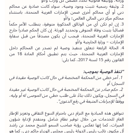
وراثة، ووثيقة قانونية تحدد حصص كل وارث و/أو
2. وثيقة رسمية تثبت وجود وصية، سواء كانت صادرة عن محاكم 
دبي أو أي محاكم أخرى ضمن الإمارات العربية المتحدة، باستثناء 
محاكم مركز دبي المالي العالمي؛ و/أو
3. إن لم تكن أي من الوثائق المذكورة متوفرة، يتطلب الأمر حكماً 
قضائياً يثبت وفاة المتوفى وتحديد الورثة. إن كان الحكم صادراً خارج 
الإمارات العربية المتحدة، فيجب أن يكون مصدقاً من قبل سفارة 
الإمارات – وزارة الخارجية و/أو
4. الحالة الرابعة تتعلق بتنفيذ وصية لم تصدر عن المحاكم داخل 
الإمارات العربية المتحدة، حيث يتم تطبيق أحكام المادة 18 من 
القانون رقم 15 لسنة 2017، كما يلي:
"تنفذ الوصية بموجب:
 1. أمر خطي من المحكمة المختصة في حال كانت الوصية مقيدة في 
السجل؛ أو
 2. حكم صادر عن المحكمة المختصة في حال كانت الوصية غير مقيدة 
في السجل، ويكون ذلك بناءً على طلب خطي من الموصى له أو وليه، 
ووفقاً للإجراءات المتبعة في رفع الدعوى".
تتوافق هذه المبادرة مع التزام دبي باحترام التنوع الثقافي وتعزيز الإطار 
العام للخدمات من خلال توفير نظام شامل ومتقدم لإدارة شؤون 
الميراث، كما إنها تعكس رؤية صاحب السمو الشيخ محمد بن راشد 
آل مكتوم، نائب رئيس الدولة رئيس مجلس الوزراء حاكم دبي، كما هو 