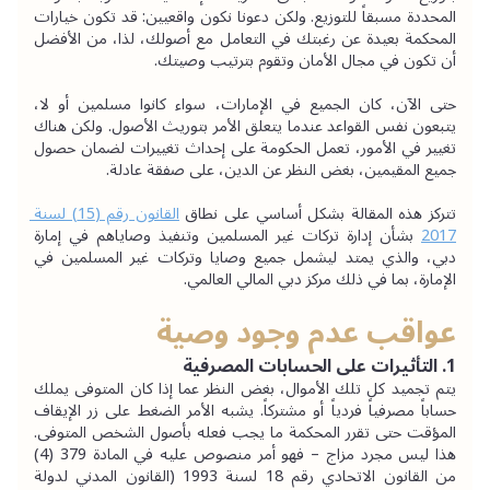
المحددة مسبقاً للتوزيع. ولكن دعونا نكون واقعيين: قد تكون خيارات 
المحكمة بعيدة عن رغبتك في التعامل مع أصولك، لذا، من الأفضل 
أن تكون في مجال الأمان وتقوم بترتيب وصيتك.
حتى الآن، كان الجميع في الإمارات، سواء كانوا مسلمين أو لا، 
يتبعون نفس القواعد عندما يتعلق الأمر بتوريث الأصول. ولكن هناك 
تغيير في الأمور، تعمل الحكومة على إحداث تغييرات لضمان حصول 
جميع المقيمين، بغض النظر عن الدين، على صفقة عادلة.
تتركز هذه المقالة بشكل أساسي على نطاق 
القانون رقم (15) لسنة 
2017
 بشأن إدارة تركات غير المسلمين وتنفيذ وصاياهم في إمارة 
دبي، والذي يمتد ليشمل جميع وصايا وتركات غير المسلمين في 
الإمارة، بما في ذلك مركز دبي المالي العالمي.
عواقب عدم وجود وصية
1. التأثيرات على الحسابات المصرفية
يتم تجميد كل تلك الأموال، بغض النظر عما إذا كان المتوفى يملك 
حساباً مصرفياً فردياً أو مشتركاً. يشبه الأمر الضغط على زر الإيقاف 
المؤقت حتى تقرر المحكمة ما يجب فعله بأصول الشخص المتوفى. 
هذا ليس مجرد مزاج – فهو أمر منصوص عليه في المادة 379 (4) 
من القانون الاتحادي رقم 18 لسنة 1993 (القانون المدني لدولة 