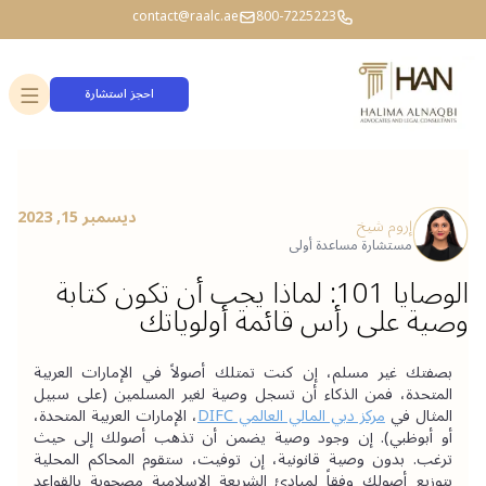
contact@raalc.ae
800-7225223
احجز استشارة
ديسمبر 15, 2023
إروم شيخ
مستشارة مساعدة أولى
الوصايا 101: لماذا يجب أن تكون كتابة
وصية على رأس قائمة أولوياتك
بصفتك غير مسلم، إن كنت تمتلك أصولاً في الإمارات العربية 
المتحدة، فمن الذكاء أن تسجل وصية لغير المسلمين (على سبيل 
المثال في 
مركز دبي المالي العالمي DIFC
، الإمارات العربية المتحدة، 
أو أبوظبي). إن وجود وصية يضمن أن تذهب أصولك إلى حيث 
ترغب. بدون وصية قانونية، إن توفيت، ستقوم المحاكم المحلية 
بتوزيع أصولك وفقاً لمبادئ الشريعة الإسلامية مصحوبة بالقواعد 