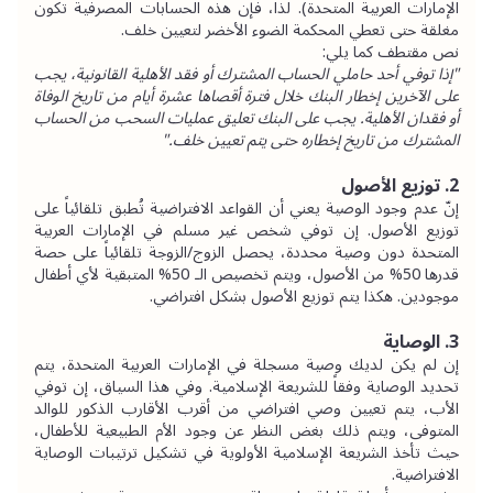
الإمارات العربية المتحدة). لذا، فإن هذه الحسابات المصرفية تكون 
مغلقة حتى تعطي المحكمة الضوء الأخضر لتعيين خلف.
نص مقتطف كما يلي:
"إذا توفي أحد حاملي الحساب المشترك أو فقد الأهلية القانونية، يجب 
على الآخرين إخطار البنك خلال فترة أقصاها عشرة أيام من تاريخ الوفاة 
أو فقدان الأهلية. يجب على البنك تعليق عمليات السحب من الحساب 
المشترك من تاريخ إخطاره حتى يتم تعيين خلف."
2. توزيع الأصول
إنّ عدم وجود الوصية يعني أن القواعد الافتراضية تُطبق تلقائياً على 
توزيع الأصول. إن توفي شخص غير مسلم في الإمارات العربية 
المتحدة دون وصية محددة، يحصل الزوج/الزوجة تلقائياً على حصة 
قدرها 50% من الأصول، ويتم تخصيص الـ 50% المتبقية لأي أطفال 
موجودين. هكذا يتم توزيع الأصول بشكل افتراضي.
3. الوصاية
إن لم يكن لديك وصية مسجلة في الإمارات العربية المتحدة، يتم 
تحديد الوصاية وفقاً للشريعة الإسلامية. وفي هذا السياق، إن توفي 
الأب، يتم تعيين وصي افتراضي من أقرب الأقارب الذكور للوالد 
المتوفى، ويتم ذلك بغض النظر عن وجود الأم الطبيعية للأطفال، 
حيث تأخذ الشريعة الإسلامية الأولوية في تشكيل ترتيبات الوصاية 
الافتراضية.