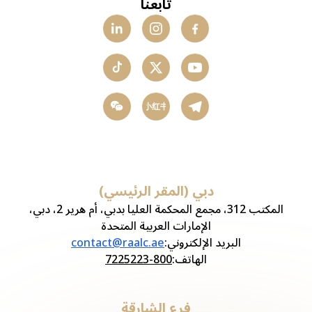
تابعنا
小红书
دبي (المقر الرئيسي)
المكتب 312، مجمع المحكمة العليا بدبي، أم هرير 2، دبي،
الإمارات العربية المتحدة
البريد الإلكتروني
:
contact@raalc.ae
الهاتف
:
800-7225223
فرع الشارقة