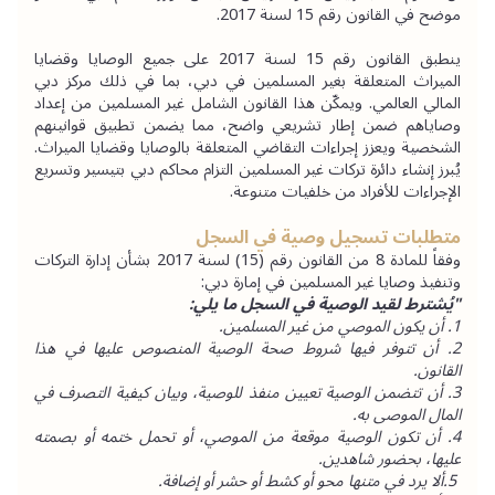
موضح في القانون رقم 15 لسنة 2017.
ينطبق القانون رقم 15 لسنة 2017 على جميع الوصايا وقضايا 
الميراث المتعلقة بغير المسلمين في دبي، بما في ذلك مركز دبي 
المالي العالمي. ويمكّن هذا القانون الشامل غير المسلمين من إعداد 
وصاياهم ضمن إطار تشريعي واضح، مما يضمن تطبيق قوانينهم 
الشخصية ويعزز إجراءات التقاضي المتعلقة بالوصايا وقضايا الميراث. 
يُبرز إنشاء دائرة تركات غير المسلمين التزام محاكم دبي بتيسير وتسريع 
الإجراءات للأفراد من خلفيات متنوعة.
متطلبات تسجيل وصية في السجل
وفقاً للمادة 8 من القانون رقم (15) لسنة 2017 بشأن إدارة التركات 
وتنفيذ وصايا غير المسلمين في إمارة دبي:
"يُشترط لقيد الوصية في السجل ما يلي:
1. أن يكون الموصي من غير المسلمين.
2. أن تتوفر فيها شروط صحة الوصية المنصوص عليها في هذا 
القانون.
3. أن تتضمن الوصية تعيين منفذ للوصية، وبيان كيفية التصرف في 
المال الموصى به.
4. أن تكون الوصية موقعة من الموصي، أو تحمل ختمه أو بصمته 
عليها، بحضور شاهدين.
 5.ألا يرد في متنها محو أو كشط أو حشر أو إضافة.