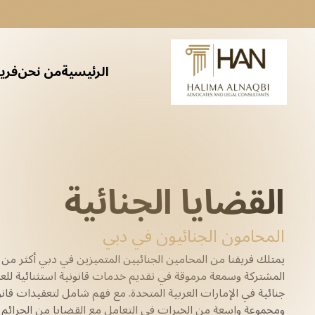
الرئيسية
من نحن
فريق
الامتثال لمكافحة غسل الأموال (AML)
التحقيق القانوني وإجراءات العناية الواجبة
التقاضي وتنفيذ حقوق الملكية الفكرية
الخدمات القانونية والمالية للملكية الفكرية (IP) للأفراد
خدمات التوظيف والعمل
التحقيق والدعم القانوني
علاقات الموظفين وتسوية المنازعات
خدمات الشركات
الخدمات القانونية للعقارات
مراجعة واستشارات الحوكمة المؤسسية
الامتثال لخصوصية البيانات وأمن المعلومات
الخدمات التنظيمية والامتثالية
الصحة والسلامة المهنية (OHS)
الخدمات القانونية المتعلقة بالتوظيف والعمل للشركات
خدمات الك
الاستش
تخطيط الثروات
التم
التقاضي
إعادة 
تأسيس
الخبر
س
م
مر
القضايا الجنائية
المحامون الجنائيون في دبي
يمتلك فريقنا من المحامين الجنائيين المتميزين في دبي أكثر من ثل
المشتركة وسمعة مرموقة في تقديم خدمات قانونية استثنائية للعم
جنائية في الإمارات العربية المتحدة. مع فهم شامل لتعقيدات قانون
ومجموعة واسعة من الخبرات في التعامل مع القضايا من الجرائم ا