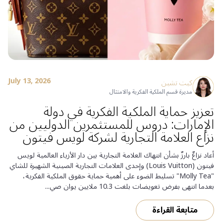
July 13, 2026
كيت تشين
مديرة قسم الملكية الفكرية والامتثال
تعزيز حماية الملكية الفكرية في دولة
الإمارات: دروس للمستثمرين الدوليين من
نزاع العلامة التجارية لشركة لويس فيتون
أعاد نزاعٌ بارزٌ بشأن انتهاك العلامة التجارية بين دار الأزياء العالمية لويس
فيتون (Louis Vuitton) وإحدى العلامات التجارية الصينية الشهيرة للشاي
"Molly Tea" تسليط الضوء على أهمية حماية حقوق الملكية الفكرية،
بعدما انتهى بفرض تعويضات بلغت 10.3 ملايين يوان صي...
متابعة القراءة