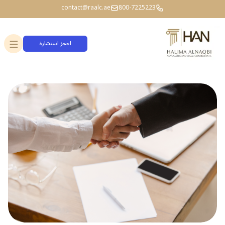
contact@raalc.ae
800-7225223
احجز استشارة