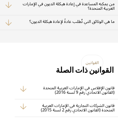
التفاوض مع الدائنين للتوصل إلى شروط جديدة للديون الشخصية.
من يمكنه المساعدة في إعادة هيكلة الديون في الإمارات
العربية المتحدة؟
يمكن للمستشارين الماليين، والخبراء القانونيين، والمتخصصين في إعادة الهيكلة
المساعدة في إعادة هيكلة الديون للشركات والأفراد، وغالباً ما يُنصح بالحصول على
ما هي الوثائق التي تُطلب عادةً لإعادة هيكلة الديون؟
توجيه مهني.
تشمل الوثائق المطلوبة عادةً البيانات المالية، تقديرات التدفقات النقدية، تفاصيل
الاتفاقيات الحالية للديون، وخطة إعادة الهيكلة المقترحة.
القوانين
القوانين ذات الصلة
قانون الإفلاس في الإمارات العربية المتحدة
(القانون الاتحادي رقم 9 لسنة 2016)
يوفر قانون الإفلاس في الإمارات العربية المتحدة إطاراً شاملاً لإجراءات
الإفلاس وإعادة الهيكلة، يهدف إلى دعم الشركات التي تعاني من ضائقة
قانون الشركات التجارية في الإمارات العربية
مالية ويقدم آليات لإعادة هيكلة الديون، والتصفية، والحماية من
المتحدة (القانون الاتحادي رقم 2 لسنة 2015)
الإفلاس.
يحكم هذا القانون تشكيل وإدارة وحل الشركات التجارية في الإمارات