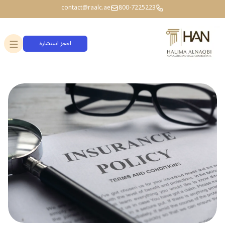
contact@raalc.ae
800-7225223
احجز استشارة