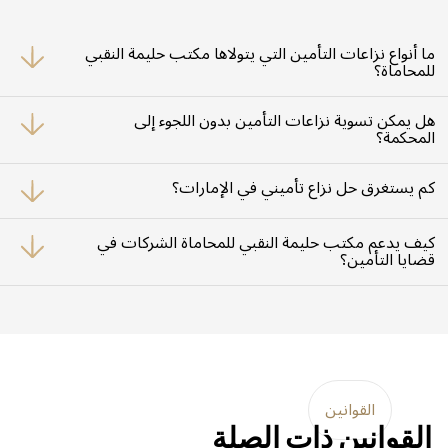
ما أنواع نزاعات التأمين التي يتولاها مكتب حليمة النقبي
للمحاماة؟
نعمل عل حل نزاعات تتعلق بالتأمين الصحي، وتأمين المركبات، والممتلكات،
وتعطّل الأعمال، والتأمين البحري، وتأمين الحياة، والمسؤوليات التجارية.
هل يمكن تسوية نزاعات التأمين بدون اللجوء إلى
المحكمة؟
نعم، يتم حل الكثير من القضايا من خلال التفاوض أو الوساطة أو التحكيم، وفقاً لما
ورد في عقود التأمين.
كم يستغرق حل نزاع تأميني في الإمارات؟
تختلف المدة حسب تعقيد القضية؛ في حين قد تُحل التسويات الودية خلال
أسابيع، قد تستغرق القضايا المتقاضية عدة أشهر أو أكثر.
كيف يدعم مكتب حليمة النقبي للمحاماة الشركات في
قضايا التأمين؟
نُراجع محافظ التأمين، ونُقيّم المخاطر، ونتولى إدارة المطالبات، ونُمثّل الشركات في
نزاعات ذات طابع معقد أو عالي القيمة.
القوانين
القوانين ذات الصلة