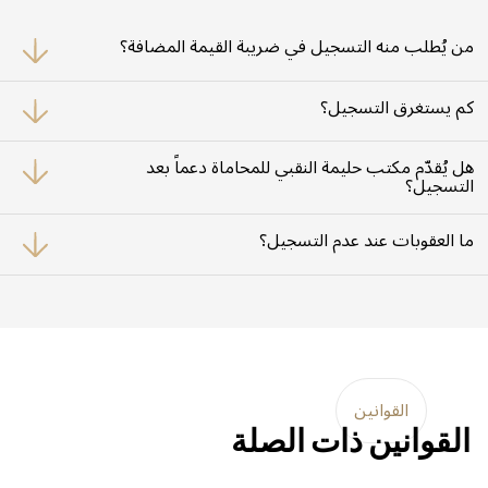
من يُطلب منه التسجيل في ضريبة القيمة المضافة؟
كل شركة يزيد إجمالي توريداتها السنوية عن 375,000 درهم إماراتي يجب أن تسجّل
لدى الهيئة الاتحادية للضرائب.
كم يستغرق التسجيل؟
عادةً ما تتراوح مدة إنجاز التسجيل بين 20 إلى 30 يوم عمل، حسب استكمال
المستندات المطلوبة.
هل يُقدّم مكتب حليمة النقبي للمحاماة دعماً بعد
التسجيل؟
نعم، نقدّم دعماً قانونياً وضريبياً متواصلاً لضمان التزامك بمواعيد تقديم الإقرارات
وتطبيق القانون بدقة.
ما العقوبات عند عدم التسجيل؟
تفرض الهيئة غرامات مالية على الشركات التي تتأخر في التسجيل أو تقدم بيانات
غير دقيقة.
القوانين
القوانين ذات الصلة