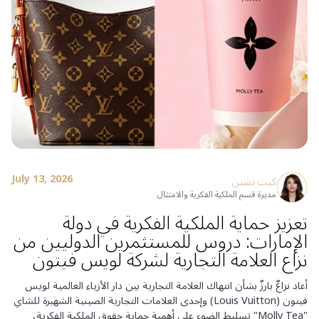
July 13, 2026
كيت تشين
مديرة قسم الملكية الفكرية والامتثال
تعزيز حماية الملكية الفكرية في دولة
الإمارات: دروس للمستثمرين الدوليين من
نزاع العلامة التجارية لشركة لويس فيتون
أعاد نزاعٌ بارزٌ بشأن انتهاك العلامة التجارية بين دار الأزياء العالمية لويس
فيتون (Louis Vuitton) وإحدى العلامات التجارية الصينية الشهيرة للشاي
"Molly Tea" تسليط الضوء على أهمية حماية حقوق الملكية الفكرية،