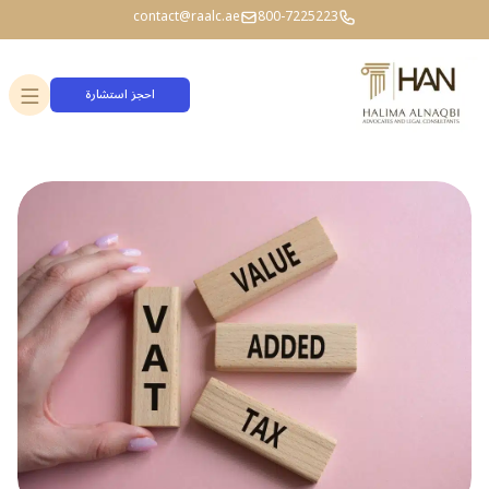
contact@raalc.ae
800-7225223
احجز استشارة