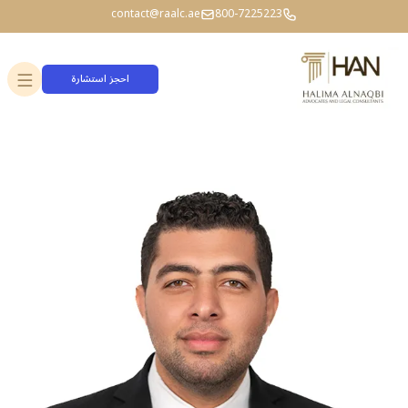
contact@raalc.ae
800-7225223
احجز استشارة