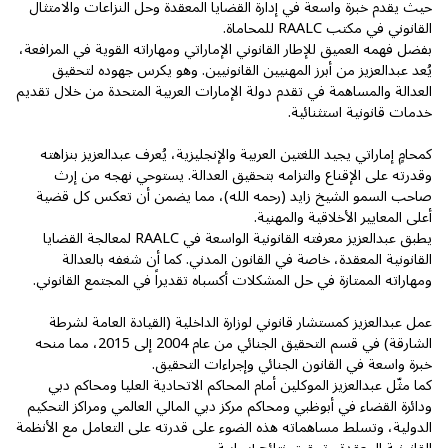
حيث يقدم خبرة واسعة في إدارة القضايا المعقدة وحل النزاعات والامتثال
القانوني في مكتب RAALC للمحاماة.
بفضل فهمه العميق للإطار القانوني الإماراتي ومهاراته القوية في المرافعة،
يُعد عبدالعزيز من أبرز المهنيين القانونيين. وهو يكرس جهوده لتحقيق
العدالة والمساهمة في تقدم دولة الإمارات العربية المتحدة من خلال تقديم
خدمات قانونية استثنائية.
كمحامٍ إماراتي يجيد اللغتين العربية والإنجليزية، يُعرف عبدالعزيز بنزاهته
وقدرته على الإقناع والتزامه بتحقيق العدالة. يستوحي نهجه من إرث
صاحب السمو الشيخ زايد (رحمه الله)، مما يضمن أن تعكس كل قضية
أعلى المعايير الأخلاقية والمهنية.
يطبق عبدالعزيز معرفته القانونية الواسعة في RAALC لمعالجة القضايا
القانونية المعقدة، خاصة في القانون المدني. كما أن شغفه بالعدالة
ومهاراته الممتازة في حل المشكلات أكسباه تقديراً في المجتمع القانوني.
عمل عبدالعزيز كمستشار قانوني لوزارة الداخلية (القيادة العامة لشرطة
الشارقة) في قسم التحقيق الجنائي من عام 2004 إلى 2015، مما منحه
خبرة واسعة في القانون الجنائي وإجراءات التحقيق.
كما مثّل عبدالعزيز الموكلين أمام المحاكم الاتحادية العليا ومحاكم دبي
ودائرة القضاء في أبوظبي ومحاكم مركز دبي المالي العالمي ومراكز التحكيم
الدولية، وتسلط مساهماته هذه الضوء على قدرته على التعامل مع الأنظمة