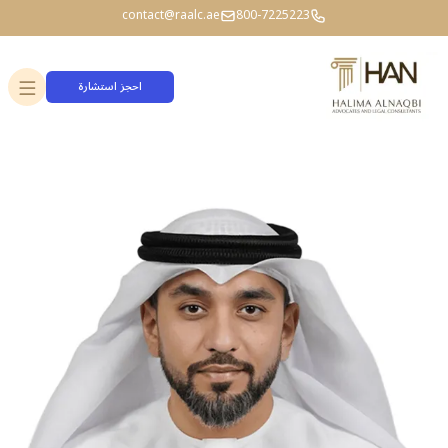
contact@raalc.ae
800-7225223
احجز استشارة