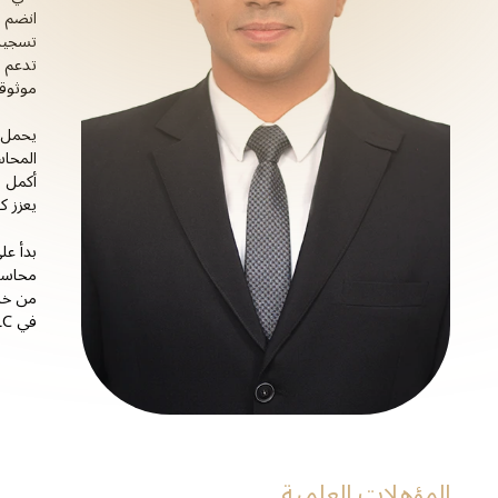
تسجيل 
موثوقة
يحمل ع
المحاس
أكمل ا
يعزز ك
بدأ عل
محاسب 
من خلا
في RAALC.
المؤهلات العلمية