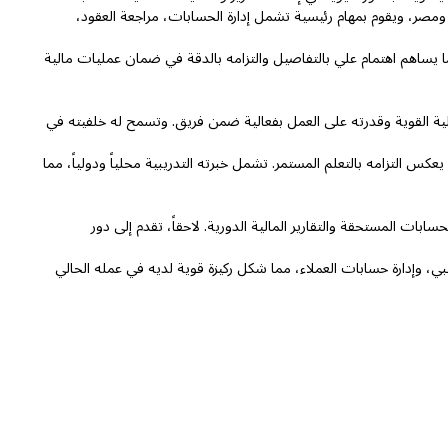
العربية المتحدة ومصر، ويقوم بمهام رئيسية تشمل إدارة الحسابات، مراجعة العقود،
رته في إدارة الوثائق المالية وإعداد تقارير الحوافز النزاهة المالية في RAALC. كما يساهم اهتمام علي بالتفاصيل والتزامه بالدقة في ضمان عمليات مالية
ليلية القوية وقدرته على العمل بفعالية ضمن فريق. وتسمح له خلفيته في
س التزامه بالتعلم المستمر. تشمل خبرته التدريبية محلياً ودولياً، مما
ت المستحقة والتقارير المالية الدورية. لاحقاً، تقدم إلى دور
نبي، وإدارة حسابات العملاء، مما شكل ركيزة قوية لديه في عمله الحالي