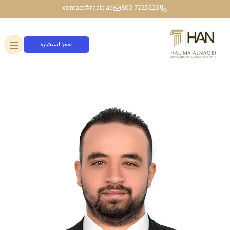
contact@raalc.ae
800-7225223
احجز استشارة