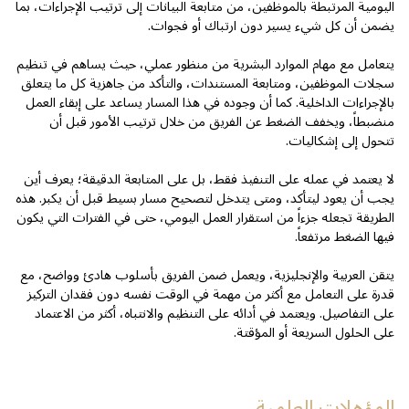
اليومية المرتبطة بالموظفين، من متابعة البيانات إلى ترتيب الإجراءات، بما
يضمن أن كل شيء يسير دون ارتباك أو فجوات.
يتعامل مع مهام الموارد البشرية من منظور عملي، حيث يساهم في تنظيم
سجلات الموظفين، ومتابعة المستندات، والتأكد من جاهزية كل ما يتعلق
بالإجراءات الداخلية. كما أن وجوده في هذا المسار يساعد على إبقاء العمل
منضبطاً، ويخفف الضغط عن الفريق من خلال ترتيب الأمور قبل أن
تتحول إلى إشكاليات.
لا يعتمد في عمله على التنفيذ فقط، بل على المتابعة الدقيقة؛ يعرف أين
يجب أن يعود ليتأكد، ومتى يتدخل لتصحيح مسار بسيط قبل أن يكبر. هذه
الطريقة تجعله جزءاً من استقرار العمل اليومي، حتى في الفترات التي يكون
فيها الضغط مرتفعاً.
يتقن العربية والإنجليزية، ويعمل ضمن الفريق بأسلوب هادئ وواضح، مع
قدرة على التعامل مع أكثر من مهمة في الوقت نفسه دون فقدان التركيز
على التفاصيل. ويعتمد في أدائه على التنظيم والانتباه، أكثر من الاعتماد
على الحلول السريعة أو المؤقتة.
المؤهلات العلمية