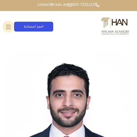
contact@raalc.ae
800-7225223
احجز استشارة