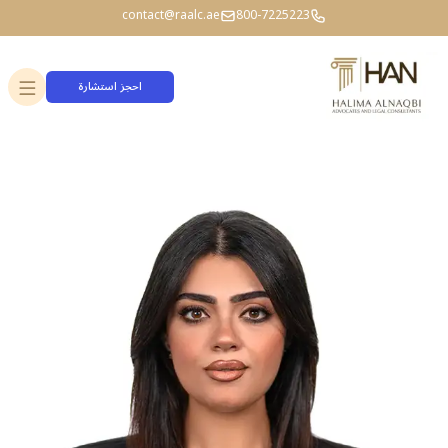
contact@raalc.ae
800-7225223
احجز استشارة