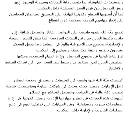
والمستندات القانونية، بما يضمن دقة البيانات وسهولة الوصول إليها،
ويعزز التواصل بين فرق العمل المختلفة داخل المكتب.
كما أن أسلوبها المنظم وقدرتها الهادئة على التنسيق يساعدان المحامين
على إنجاز مهامهم اليومية بسلاسة دون انقطاع.
تتمتع منّة الله بقدرة طبيعية على التواصل الفعّال والتعامل بلباقة، إلى
جانب تركيزها العالي حتى في البيئات المزدحمة. كما تتقن اللغتين العربية
والإنجليزية، وتجمع بين الاحترافية والودّ في التعامل، ما يجعل العملاء
يشعرون بالدعم والثقة منذ لحظة وصولهم إلى المكتب.
تبرز نقاط قوتها في وضوح التواصل، وإدارة المهام المتعددة، وحسّها
التنظيمي العالي الذي يساعد على ضبط سير العمل حتى في فترات الضغط
والانشغال.
اكتسبت منّة الله خبرة واسعة في المبيعات والتسويق وخدمة العملاء
داخل الإمارات ومصر، حيث عملت في شركات عقارية ومؤسسات خدمية
تتطلب دقة عالية في المتابعة والتعامل المباشر مع العملاء.
أسهمت هذه الخبرات في تطوير مهاراتها الإدارية وصقل قدرتها على إدارة
المعلومات بسرعة ومسؤولية، وهي المهارات التي توظفها اليوم في دعم
العمليات القانونية والإدارية داخل المكتب.