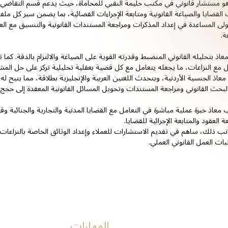
و مستشار قانوني في مكتب حليمة النقبي للمحاماة، حيث يدعم قسم التقاضي في
القضايا والصياغة القانونية ومتابعة الإجراءات القضائية، بما يضمن سير كل م
ولى المساعدة في إعداد المذكرات ومراجعة المستندات القانونية والتنسيق مع الع
ة.
معاذ بتحليله القانوني المنضبط وقدرته القوية على الصياغة والالتزام بالدقة. كما 
ل مع النزاعات، ما يجعله يتعامل مع كل قضية بعقلية تحليلية تركز على حل المشك
عاذ الجنسية الأردنية، ويتحدث اللغتين العربية والإنجليزية بطلاقة، مما يتيح ل
لبحث القانوني ومراجعة المستندات وتحويل المسائل القانونية المعقدة إلى حجج
معاذ خبرة عملية مباشرة في التعامل مع القضايا المدنية والتجارية والجنائية وق
ة العقود والمتابعة الإجرائية للقضايا.
نب ذلك، ساهم في تقديم الاستشارات للعملاء وإعداد الوثائق الخاصة بالنزاعات ا
ات العمل القانوني العملي.
المهارات