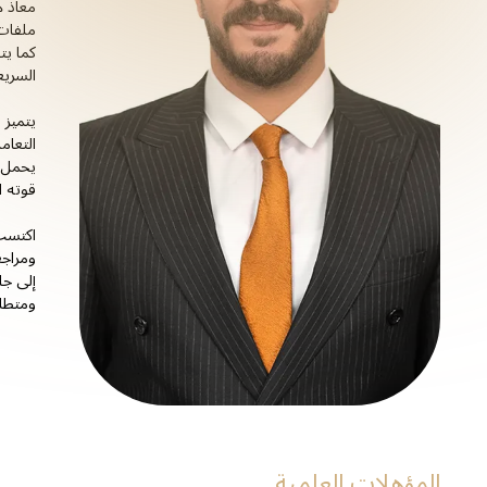
معاذ ه
ملفات 
كما يت
السريع
يتميز 
التعام
يحمل م
قوته ا
اكتسب 
ومراجع
إلى جا
ومتطلب
المؤهلات العلمية