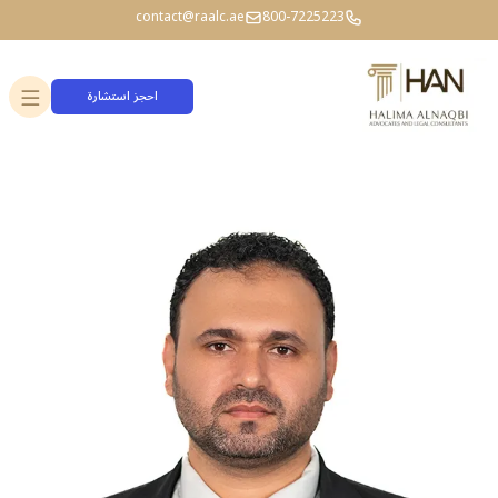
contact@raalc.ae
800-7225223
احجز استشارة