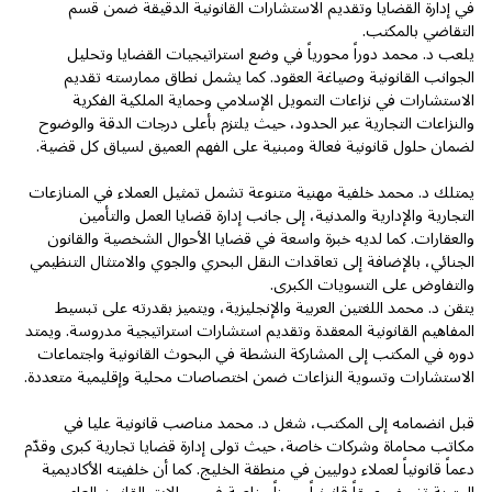
في إدارة القضايا وتقديم الاستشارات القانونية الدقيقة ضمن قسم
التقاضي بالمكتب.
يلعب د. محمد دوراً محورياً في وضع استراتيجيات القضايا وتحليل
الجوانب القانونية وصياغة العقود. كما يشمل نطاق ممارسته تقديم
الاستشارات في نزاعات التمويل الإسلامي وحماية الملكية الفكرية
والنزاعات التجارية عبر الحدود، حيث يلتزم بأعلى درجات الدقة والوضوح
لضمان حلول قانونية فعالة ومبنية على الفهم العميق لسياق كل قضية.
يمتلك د. محمد خلفية مهنية متنوعة تشمل تمثيل العملاء في المنازعات
التجارية والإدارية والمدنية، إلى جانب إدارة قضايا العمل والتأمين
والعقارات. كما لديه خبرة واسعة في قضايا الأحوال الشخصية والقانون
الجنائي، بالإضافة إلى تعاقدات النقل البحري والجوي والامتثال التنظيمي
والتفاوض على التسويات الكبرى.
يتقن د. محمد اللغتين العربية والإنجليزية، ويتميز بقدرته على تبسيط
المفاهيم القانونية المعقدة وتقديم استشارات استراتيجية مدروسة. ويمتد
دوره في المكتب إلى المشاركة النشطة في البحوث القانونية واجتماعات
الاستشارات وتسوية النزاعات ضمن اختصاصات محلية وإقليمية متعددة.
قبل انضمامه إلى المكتب، شغل د. محمد مناصب قانونية عليا في
مكاتب محاماة وشركات خاصة، حيث تولى إدارة قضايا تجارية كبرى وقدّم
دعماً قانونياً لعملاء دوليين في منطقة الخليج. كما أن خلفيته الأكاديمية