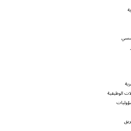
ة
ؤسسي
رية
ات الوظيفية
سؤوليات
ريق