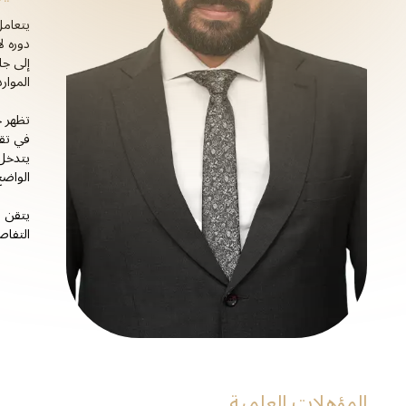
يتعامل
دوره ل
إلى جا
الموار
تظهر خ
في تقي
يتدخل 
الواضح
يتقن م
التفاص
المؤهلات العلمية