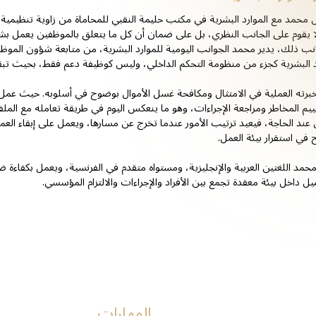
 محمد مع الموارد البشرية في مكتب حليمة النقبي للمحاماة من زاوية تنظيمية
ا يقوم على الجانب النظري، بل على ضمان أن كل ما يتعلق بالموظفين يعمل بش
نب ذلك، يدير محمد الجوانب اليومية للموارد البشرية، من متابعة شؤون الموظف
د البشرية كجزء من منظومة التحكم الداخلي، وليس كوظيفة دعم فقط، بحيث تب
برته العملية في الامتثال ومكافحة غسل الأموال بوضوح في أسلوبه. حيث عمل 
يم المخاطر ومراجعة الإجراءات، وهو ما ينعكس اليوم في طريقة تعامله مع الملفات
عند الحاجة، فيعيد ترتيب الأمور عندما تخرج عن مسارها، ويعمل على إبقاء العم
 في استقرار بيئة العمل.
حمد اللغتين العربية والإنجليزية، ومستواه متقدم في الفرنسية، ويعمل بكفاءة
يل داخل بيئة معقدة تجمع بين الأفراد والإجراءات والالتزام المؤسسي.
المهارات