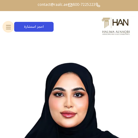
contact@raalc.ae
800-7225223
احجز استشارة