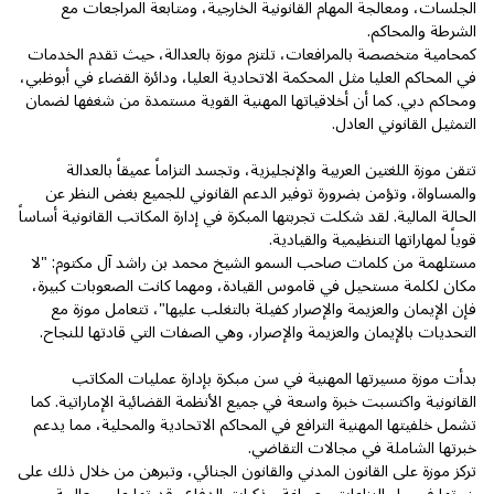
الجلسات، ومعالجة المهام القانونية الخارجية، ومتابعة المراجعات مع
الشرطة والمحاكم.
كمحامية متخصصة بالمرافعات، تلتزم موزة بالعدالة، حيث تقدم الخدمات
في المحاكم العليا مثل المحكمة الاتحادية العليا، ودائرة القضاء في أبوظبي،
ومحاكم دبي. كما أن أخلاقياتها المهنية القوية مستمدة من شغفها لضمان
التمثيل القانوني العادل.
تتقن موزة اللغتين العربية والإنجليزية، وتجسد التزاماً عميقاً بالعدالة
والمساواة، وتؤمن بضرورة توفير الدعم القانوني للجميع بغض النظر عن
الحالة المالية. لقد شكلت تجربتها المبكرة في إدارة المكاتب القانونية أساساً
قوياً لمهاراتها التنظيمية والقيادية.
مستلهمة من كلمات صاحب السمو الشيخ محمد بن راشد آل مكتوم: "لا
مكان لكلمة مستحيل في قاموس القيادة، ومهما كانت الصعوبات كبيرة،
فإن الإيمان والعزيمة والإصرار كفيلة بالتغلب عليها"، تتعامل موزة مع
التحديات بالإيمان والعزيمة والإصرار، وهي الصفات التي قادتها للنجاح.
بدأت موزة مسيرتها المهنية في سن مبكرة بإدارة عمليات المكاتب
القانونية واكتسبت خبرة واسعة في جميع الأنظمة القضائية الإماراتية. كما
تشمل خلفيتها المهنية الترافع في المحاكم الاتحادية والمحلية، مما يدعم
خبرتها الشاملة في مجالات التقاضي.
تركز موزة على القانون المدني والقانون الجنائي، وتبرهن من خلال ذلك على