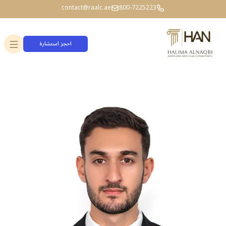
contact@raalc.ae
800-7225223
احجز استشارة