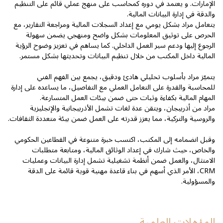
الإمارات. و يعتمد في دوره كمحاسب على منهج عملي قائم على التنظيم
والدقة في إدارة البيانات المالية.
يتعامل مراد بشكل يومي مع إعداد السجلات المالية ومراجعة التقارير، مع
الحرص على توثيق المعلومات بشكل واضح ومنهجي يضمن سهولة
الرجوع إليها ودعم سير العمل الداخلي. كما يساهم في تعزيز وضوح الرؤية
المالية داخل المكتب من خلال تنظيم البيانات وتحديثها بشكل مستمر.
يتميّز مراد بأسلوب تحليلي هادئ ودقيق، يجمع بين الفهم الفني
للمحاسبة والقدرة على التعامل العملي مع التفاصيل، ما يساعده على إدارة
المهام المالية بكفاءة وثبات حتى ضمن بيئات العمل المتسارعة.
مراد من أذربيجان، ويتقن عدة لغات تشمل الأذربيجانية والإنجليزية
والروسية والتركية، مما يعزز قدرته على العمل ضمن بيئة متعددة الثقافات.
وقبل انضمامه إلى المكتب، اكتسب خبرة متنوعة في القطاعين الحكومي
والخاص، حيث شارك في إعداد الوثائق المالية، ومتابعة متطلبات
الامتثال، والعمل ضمن أنظمة تشغيلية تشمل إدارة البيانات وعمليات
CRM، الأمر الذي أسهم في بناء قاعدة مهنية قوية قائمة على الدقة
والمسؤولية.
المؤهلات العلمية