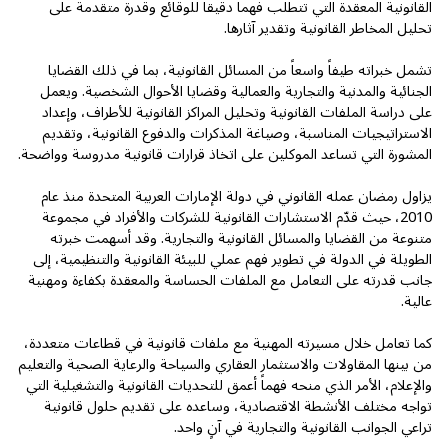
القانونية المعقدة التي تتطلب فهماً دقيقاً للوقائع وقدرة متقدمة على
تحليل المخاطر القانونية وتقدير آثارها.
تشمل خبراته طيفاً واسعاً من المسائل القانونية، بما في ذلك القضايا
الجنائية والمدنية والتجارية والعمالية وقضايا الأحوال الشخصية. ويعمل
على دراسة الملفات القانونية وتحليل المراكز القانونية للأطراف، وإعداد
الاستراتيجيات المناسبة، وصياغة المذكرات والدفوع القانونية، وتقديم
المشورة التي تساعد الموكلين على اتخاذ قرارات قانونية مدروسة وواضحة.
يزاول رمضان عمله القانوني في دولة الإمارات العربية المتحدة منذ عام
2010، حيث قدّم الاستشارات القانونية للشركات والأفراد في مجموعة
متنوعة من القضايا والمسائل القانونية والتجارية. وقد أسهمت خبرته
الطويلة في الدولة في تطوير فهم عملي للبيئة القانونية والتنظيمية، إلى
جانب قدرته على التعامل مع الملفات الحساسة والمعقدة بكفاءة ومهنية
عالية.
كما تعامل خلال مسيرته المهنية مع ملفات قانونية في قطاعات متعددة،
من بينها المقاولات والاستثمار العقاري والسياحة والرعاية الصحية والتعليم
والإعلام، الأمر الذي منحه فهماً أعمق للتحديات القانونية والتشغيلية التي
تواجه مختلف الأنشطة الاقتصادية، وساعده على تقديم حلول قانونية
تراعي الجوانب القانونية والتجارية في آنٍ واحد.