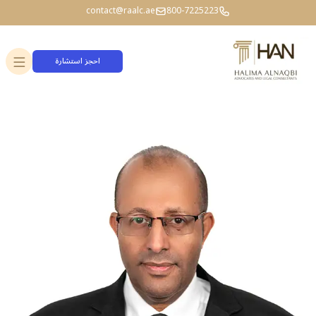
contact@raalc.ae
800-7225223
احجز استشارة