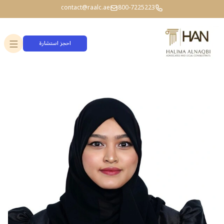
contact@raalc.ae
800-7225223
احجز استشارة