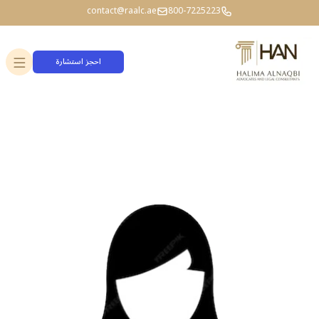
contact@raalc.ae
800-7225223
احجز استشارة