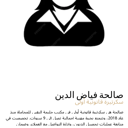
صالحة فياض الدين
سكرتيرة قانونية أولى
صالحة هي سكرتيرة قانونية أولى في مكتب حليمة النقبي للمحاماة منذ
عام 2018، وتتمتع بخبرة مهنية إجمالية تصل إلى 9 سنوات. تخصصت في
متابعة عمليات تحصيل الديون، وإدارة التواصل مع العملاء، وضمان