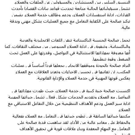
التنسيق السلس بين المستشارين والمسؤولين عن الملفات والعملاء.
تشمل مسؤولياتها الحالية متابعة تحديث قواعد بيانات القضايا بأحدث
القرارات، إدارة استفسارات العملاء، ودعم وظائف خدمة العملاء. يضمن
تركيز صالحة على الكفاءة التعامل مع جميع العمليات بشكل مهني وبدقة
عالية.
تحمل صالحة الجنسية الباكستانية تتقن اللغات الإنجليزية والعربية
والباكستانية، وتتفوق في إدارة العملاء المتنوعين من مختلف الثقافات. كما
أنها معروفة بمهاراتها الاستثنائية في التواصل، وقدرتها على العمل تحت
الضغط، وقوة تنظيمها.
التزام صالحة بالجودة وموقفها الإيجابي يجعلها فرداً أساسياً في عمليات
المكتب. إن تفانيها في تحسين الإجراءات وتعزيز العلاقات مع العملاء
يعكس قوتها المهنية في خدمة العملاء والإدارة القانونية.
اكتسبت صالحة خبرة كبيرة في خدمة العملاء، حيث طورت مهاراتها في
التواصل مع العملاء وتقديم الخدمات بشكل فعال. تشمل خبراتها المهنية
إدارة سير العمل ودعم الأهداف التنظيمية من خلال التفاعل الاستباقي مع
العملاء.
مكنتها خبراتها السابقة في تطوير خبرتها في التعامل مع العملاء بفعالية
والحفاظ على معايير عالية من الأداء. لقد ساهمت قدرة صالحة على
التعامل مع المهام المعقدة وبناء علاقات قوية في تحقيق الأهداف