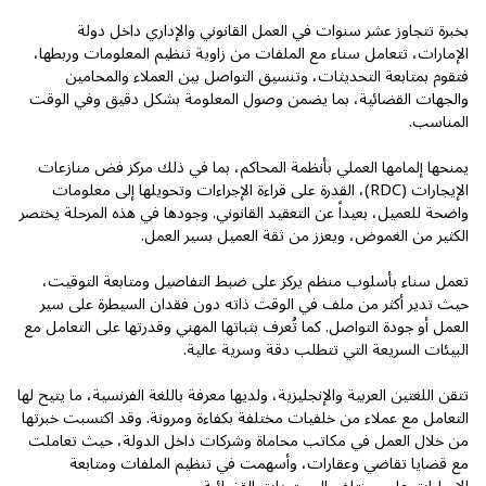
بخبرة تتجاوز عشر سنوات في العمل القانوني والإداري داخل دولة
الإمارات، تتعامل سناء مع الملفات من زاوية تنظيم المعلومات وربطها،
فتقوم بمتابعة التحديثات، وتنسيق التواصل بين العملاء والمحامين
والجهات القضائية، بما يضمن وصول المعلومة بشكل دقيق وفي الوقت
المناسب.
يمنحها إلمامها العملي بأنظمة المحاكم، بما في ذلك مركز فض منازعات
الإيجارات (RDC)، القدرة على قراءة الإجراءات وتحويلها إلى معلومات
واضحة للعميل، بعيداً عن التعقيد القانوني. وجودها في هذه المرحلة يختصر
الكثير من الغموض، ويعزز من ثقة العميل بسير العمل.
تعمل سناء بأسلوب منظم يركز على ضبط التفاصيل ومتابعة التوقيت،
حيث تدير أكثر من ملف في الوقت ذاته دون فقدان السيطرة على سير
العمل أو جودة التواصل. كما تُعرف بثباتها المهني وقدرتها على التعامل مع
البيئات السريعة التي تتطلب دقة وسرية عالية.
تتقن اللغتين العربية والإنجليزية، ولديها معرفة باللغة الفرنسية، ما يتيح لها
التعامل مع عملاء من خلفيات مختلفة بكفاءة ومرونة. وقد اكتسبت خبرتها
من خلال العمل في مكاتب محاماة وشركات داخل الدولة، حيث تعاملت
مع قضايا تقاضي وعقارات، وأسهمت في تنظيم الملفات ومتابعة