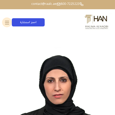
contact@raalc.ae
800-7225223
احجز استشارة