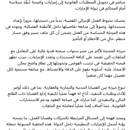
مباشر في تحويل المتطلبات القانونية إلى إجراءات واضحة تُنفّذ بسلاسة
أمام المحاكم في دولة الإمارات.
يمسك بخيوط العمل الإجرائي للقضية، بدءاً من تسجيلها، مروراً بإعداد
مستنداتها، وصولاً إلى متابعة تفاصيلها داخل الأنظمة القضائية. وجوده في
هذه المرحلة الحساسة من العمل يضمن أن كل ملف يسير وفق مسار
منظم، خالٍ من الأخطاء أو التأخير.
خبرته الممتدة لأكثر من عشر سنوات منحته قدرة عالية على التعامل مع
الملفات التي تعتمد على كثافة المستندات وتعدد الإجراءات، حيث تظهر
قيمته الحقيقية في ترتيب الفوضى وتحويلها إلى نظام واضح يمكن
الاعتماد عليه. أسلوبه يقوم على الدقة والانضباط، مع متابعة مستمرة لكل
تفصيل مهما كان صغيراً.
تنوع خبرته بين القضايا المدنية والتجارية والعقارية، بما في ذلك أوامر
الأداء وطلبات التنفيذ، أتاح له فهماً عملياً لكيفية إدارة القضايا ذات الطابع
المالي والتنفيذي. كما شارك في صياغة العقود ودعم الاستشارات
القانونية، مما أضاف بُعداً عملياً لتعامله مع الملفات.
ويمتد فهمه إلى المسائل المرتبطة بالشركات وقضايا العمل، ما يمنحه
رؤية أشمل للإجراءات التنظيمية داخل الدولة. هذه الخلفية المتنوعة تجعله