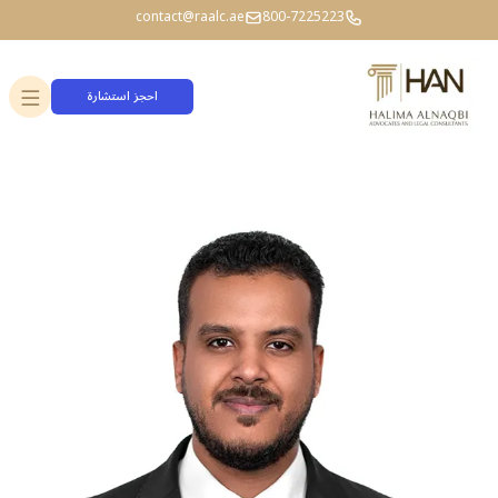
contact@raalc.ae
800-7225223
احجز استشارة