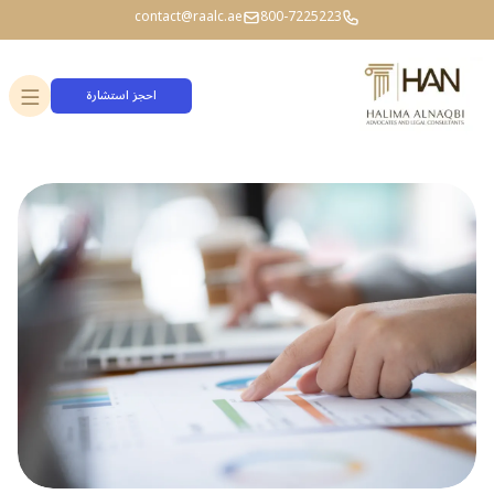
contact@raalc.ae
800-7225223
احجز استشارة