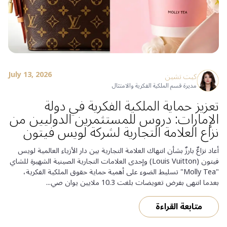
July 13, 2026
كيت تشين
مديرة قسم الملكية الفكرية والامتثال
تعزيز حماية الملكية الفكرية في دولة
الإمارات: دروس للمستثمرين الدوليين من
نزاع العلامة التجارية لشركة لويس فيتون
أعاد نزاعٌ بارزٌ بشأن انتهاك العلامة التجارية بين دار الأزياء العالمية لويس
فيتون (Louis Vuitton) وإحدى العلامات التجارية الصينية الشهيرة للشاي
"Molly Tea" تسليط الضوء على أهمية حماية حقوق الملكية الفكرية،
بعدما انتهى بفرض تعويضات بلغت 10.3 ملايين يوان صي...
متابعة القراءة