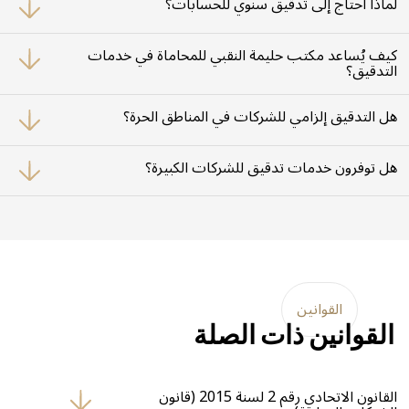
لماذا أحتاج إلى تدقيق سنوي للحسابات؟
لأن التدقيق السنوي ضروري للامتثال للتشريعات الإماراتية، ولتجديد التراخيص
وضمان دقة الإدارة المالية.
كيف يُساعد مكتب حليمة النقبي للمحاماة في خدمات
التدقيق؟
نصدر تقارير تفصيلية، وندعم العملية بخبرتنا القانونية لضمان سلاسة الإجراءات.
هل التدقيق إلزامي للشركات في المناطق الحرة؟
نعم، تُلزم العديد من المناطق الحرة الشركات بتقديم تقارير تدقيق سنوية لتجديد
التراخيص والامتثال.
هل توفرون خدمات تدقيق للشركات الكبيرة؟
بالتأكيد. نقدم خدمات تدقيق متخصصة للشركات ذات الإيرادات المرتفعة (أكثر
من 15 مليون درهم)، مع التركيز على الشفافية والرقابة الكاملة.
القوانين
القوانين ذات الصلة
القانون الاتحادي رقم 2 لسنة 2015 (قانون