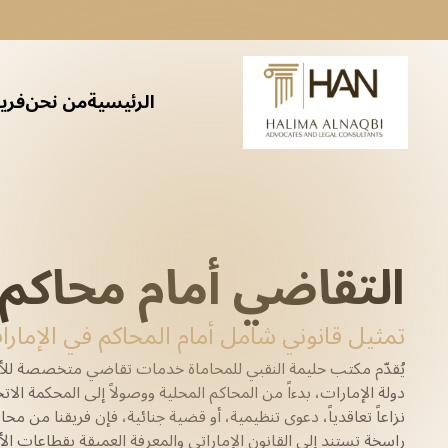
الرئيسية
من نحن
فريق
الامتثال لمكافحة غسل الأموال (AML)
التحقيق القانوني وإجراءات العناية الواجبة
التقاضي وتنفيذ حقوق الملكية الفكرية
الخدمات القانونية والمالية للملكية الفكرية (IP) للأفراد
خدمات التوظيف والعمل
التحقيق والدعم القانوني
علاقات الموظفين وتسوية المنازعات
خدمات الشركات
الخدمات القانونية للعقارات
مراجعة واستشارات الحوكمة المؤسسية
الامتثال لخصوصية البيانات وأمن المعلومات
الخدمات التنظيمية والامتثالية
الصحة والسلامة المهنية (OHS)
الخدمات القانونية المتعلقة بالتوظيف والعمل للشركات
خدمات الك
الاستش
تخطيط الثروات
التم
التقاضي
إعادة 
تأسيس
الخبر
س
م
مر
التقاضي أمام محاكم 
تمثيل قانوني شامل أمام المحاكم في الإمار
يُقدّم مكتب حليمة النقبي للمحاماة خدمات تقاضي متخصصة للأ
دولة الإمارات، بدءاً من المحاكم المحلية ووصولاً إلى المحكمة الاتح
نزاعاً تعاقدياً، دعوى تنظيمية، أو قضية جنائية، فإن فريقنا من مح
راسخة تستند إلى القانون الإماراتي والمعرفة العميقة بقطاعات الأ