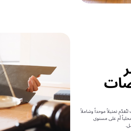
ر
صات
ُقدّم تمثيلاً موحداً وشاملاً
محلياً أم على مستوى
ل.