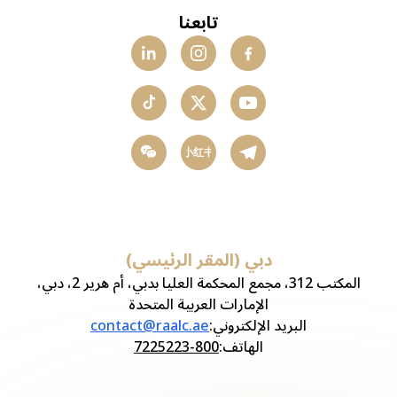
تابعنا
小红书
دبي (المقر الرئيسي)
المكتب 312، مجمع المحكمة العليا بدبي، أم هرير 2، دبي،
الإمارات العربية المتحدة
البريد الإلكتروني
:
contact@raalc.ae
الهاتف
:
800-7225223