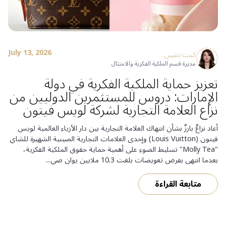
July 13, 2026
كيت تشين
مديرة قسم الملكية الفكرية والامتثال
تعزيز حماية الملكية الفكرية في دولة
الإمارات: دروس للمستثمرين الدوليين من
نزاع العلامة التجارية لشركة لويس فيتون
أعاد نزاعٌ بارزٌ بشأن انتهاك العلامة التجارية بين دار الأزياء العالمية لويس
فيتون (Louis Vuitton) وإحدى العلامات التجارية الصينية الشهيرة للشاي
"Molly Tea" تسليط الضوء على أهمية حماية حقوق الملكية الفكرية،
بعدما انتهى بفرض تعويضات بلغت 10.3 ملايين يوان صي...
متابعة القراءة