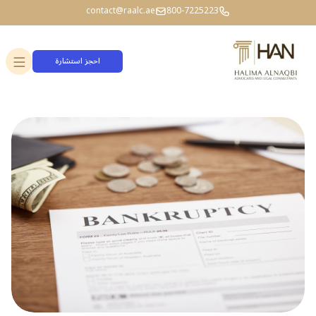
contact@raalc.ae
800-7225223
احجز استشارة