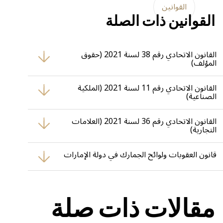
القوانين
القوانين ذات الصلة
القانون الاتحادي رقم 38 لسنة 2021 (حقوق
المؤلف)
يحمي الأعمال الأدبية والفنية والبرمجيات، ويوضّح طرق الانتهاك وسبل
المطالبة القانونية بالتعويض.
القانون الاتحادي رقم 11 لسنة 2021 (الملكية
الصناعية)
ينظّم براءات الاختراع والتصاميم الصناعية، ويُتيح مقاضاة منتهكي
الحقوق المسجلة.
القانون الاتحادي رقم 36 لسنة 2021 (العلامات
التجارية)
يُحدّد حقوق مالكي العلامات ويوفّر آليات تنفيذ قانونية ضد من يعتدي
عليها.
قانون العقوبات ولوائح الجمارك في دولة الإمارات
تُخوّل الجهات الرسمية ضبط المنتجات المقلدة وتوقيع عقوبات جنائية
على المخالفين داخل الأسواق وعبر المنافذ الحدودية.
مقالات ذات صلة