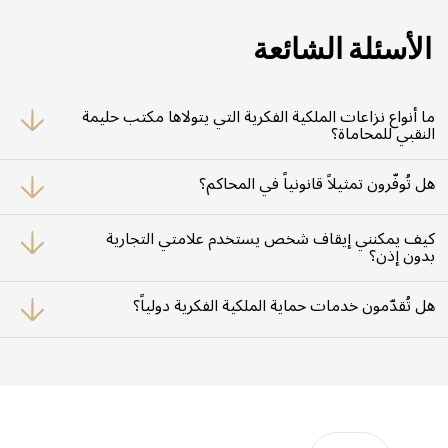
الأسئلة الشائعة
ما أنواع نزاعات الملكية الفكرية التي يتولاها مكتب حليمة
النقبي للمحاماة؟
نتولى قضايا التعدي على العلامات التجارية، حقوق المؤلف، براءات الاختراع،
التزوير، خرق التراخيص، والانتهاكات العابرة للحدود في السياقين المدني والجنائي.
هل تُوفّرون تمثيلاً قانونياً في المحاكم؟
نعم. يُمثّل محامونا عملاءنا في جميع مراحل التقاضي أمام محاكم دولة الإمارات،
بدءاً من تقديم الشكوى وحتى تنفيذ الأحكام القضائية.
كيف يمكنني إيقاف شخص يستخدم علامتي التجارية
بدون إذن؟
نتخذ إجراءات تشمل إرسال إنذارات قانونية، وتقديم شكاوى رسمية، والتنسيق مع
الجهات الرقابية والجمارك لضبط المنتجات المخالفة.
هل تُقدّمون خدمات حماية الملكية الفكرية دولياً؟
نُنسّق مع مستشارين دوليين ونستخدم معاهدات مثل اتفاقية باريس لضمان
حماية حقوقك الفكرية خارج حدود الإمارات.