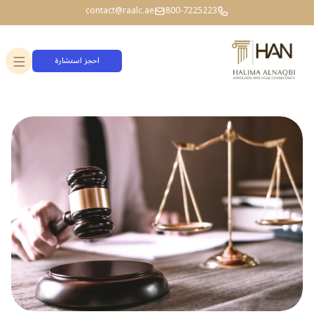
contact@raalc.ae
800-7225223
احجز استشارة