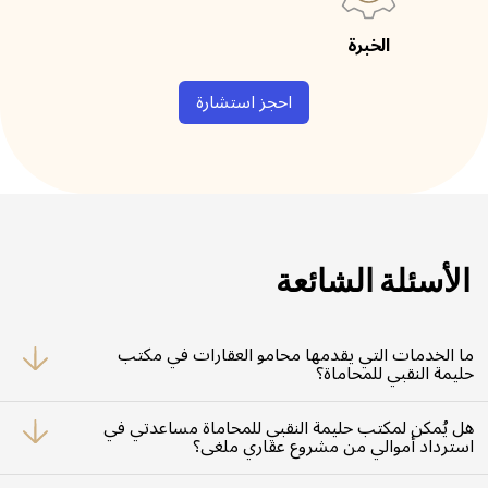
الخبرة
احجز استشارة
الأسئلة الشائعة
ما الخدمات التي يقدمها محامو العقارات في مكتب
حليمة النقبي للمحاماة؟
نُقدّم دعماً قانونياً شاملاً في معاملات البيع والشراء، النزاعات العقارية، قضايا
الإيجار، التحكيم العقاري، وحسابات الضمان العقاري، بالإضافة إلى صياغة ومراجعة
هل يُمكن لمكتب حليمة النقبي للمحاماة مساعدتي في
العقود.
استرداد أموالي من مشروع عقاري ملغى؟
نعم، نُمثّلك في تقديم الشكاوى، استرداد الأموال من حسابات الضمان، والمطالبة