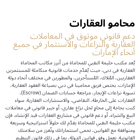
محامو العقارات
دعم قانوني موثوق في المعاملات
العقارية والنزاعات والاستثمار في جميع
أنحاء الإمارات
يُعد مكتب حليمة النقبي للمحاماة من أبرز مكاتب المحاماة
العقارية في دبي، حيث يُقدّم خدمات قانونية متكاملة للمستثمرين
العقاريين، المُلاك، المُستأجرين، والمطورين في مختلف أنحاء دولة
الإمارات. يختص فريق محامينا في دبي بصياغة العقود العقارية،
تسوية نزاعات الإيجار، مراجعة حسابات الضمان (Escrow)،
العقارات على الخارطة، التقاضي، والاستشارات العقارية. سواء
كنت بحاجة إلى محامٍ لحل نزاع عقاري، أو خبير قانوني في معاملات
البيع والشراء، أو دعم قانوني في مشاريع العقارات قيد الإنشاء، فإن
مكتب حليمة النقبي للمحاماة يقدّم لك حلولاً استراتيجية وسريعة
ومتوافقة مع القوانين، تحمي استثماراتك وتُعزز من سلامتك
القانونية. نعمل وفق قوانين الدولة، بما في ذلك قانون التنظيم