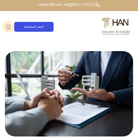
contact@raalc.ae
800-7225223
احجز استشارة