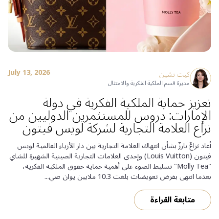
July 13, 2026
كيت تشين
مديرة قسم الملكية الفكرية والامتثال
تعزيز حماية الملكية الفكرية في دولة
الإمارات: دروس للمستثمرين الدوليين من
نزاع العلامة التجارية لشركة لويس فيتون
أعاد نزاعٌ بارزٌ بشأن انتهاك العلامة التجارية بين دار الأزياء العالمية لويس
فيتون (Louis Vuitton) وإحدى العلامات التجارية الصينية الشهيرة للشاي
"Molly Tea" تسليط الضوء على أهمية حماية حقوق الملكية الفكرية،
بعدما انتهى بفرض تعويضات بلغت 10.3 ملايين يوان صي...
متابعة القراءة