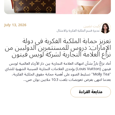
July 13, 2026
كيت تشين
مديرة قسم الملكية الفكرية والامتثال
تعزيز حماية الملكية الفكرية في دولة
الإمارات: دروس للمستثمرين الدوليين من
نزاع العلامة التجارية لشركة لويس فيتون
أعاد نزاعٌ بارزٌ بشأن انتهاك العلامة التجارية بين دار الأزياء العالمية لويس
فيتون (Louis Vuitton) وإحدى العلامات التجارية الصينية الشهيرة للشاي
"Molly Tea" تسليط الضوء على أهمية حماية حقوق الملكية الفكرية،
بعدما انتهى بفرض تعويضات بلغت 10.3 ملايين يوان صي...
متابعة القراءة