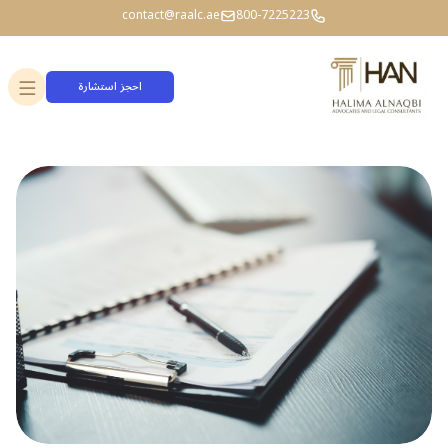
contact@raalc.ae
800-7225223
احجز استشارة